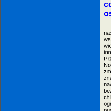
c
o
Ka
na
ws
wi
in
Pr
No
zm
zn
na
be
ch
og
pu