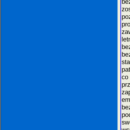
be
zo
po
pr
za
le
be
be
st
pa
co
pr
za
em
be
po
sw
ws