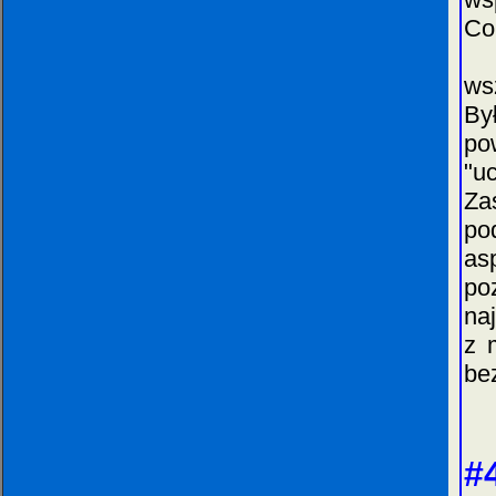
Co
Na
ws
By
po
"u
Za
po
as
po
na
z 
be
#