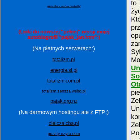
to
geocities.ws/immortality
ży
Kt
pr
(Linki do nowszej "pełnej" wersji mojej
op
autobiografii "pajak_jan.htm":)
za
(Na płatnych serwerach:)
Sy
Mo
totalizm.pl
Un
energia.sl.pl
So
totalizm.com.pl
Ot
pi
totalizm.zensza.webd.pl
Ze
pajak.org.nz
Un
(Na darmowym hostingu ale z FTP:)
ko
cielcza.cba.pl
Ze
Po
gravity.ezyro.com