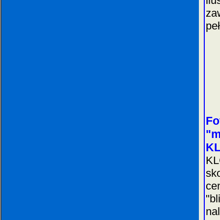
il
za
peł
Fo
"m
K
KL
sk
ce
"b
na