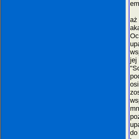
em
W 
aż
ak
Oc
up
ws
je
"S
po
os
zo
ws
mn
po
up
do