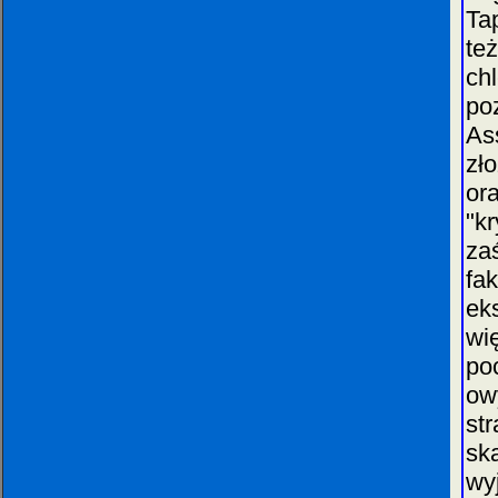
Ta
te
ch
po
As
zł
or
"kr
za
fa
ek
wi
po
ow
st
sk
wy