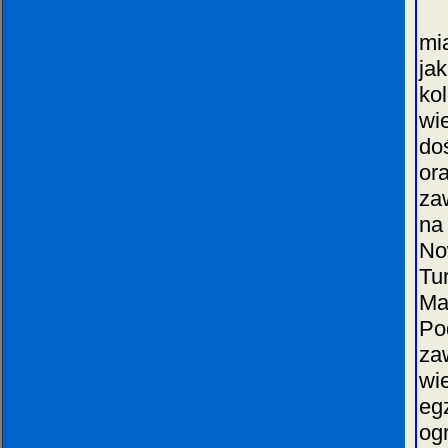
Po
mi
ja
ko
wi
do
or
za
na
No
Tu
Ma
Po
za
wi
eg
og