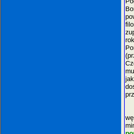
Pó
Bo
po
fi
zu
ro
Po
(p
Cz
mu
ja
do
pr
Na
wę
mi
por