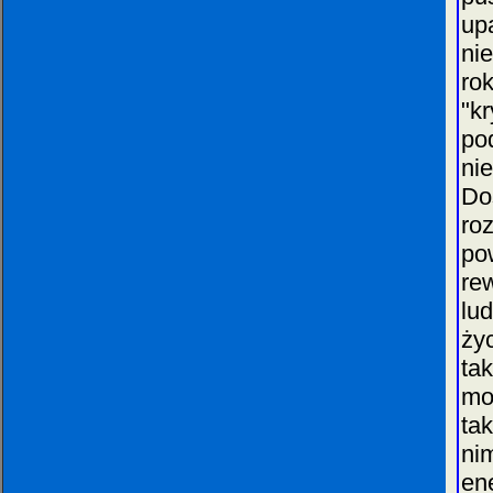
up
ni
ro
"k
po
ni
Do
ro
po
re
lud
ży
ta
mo
tak
ni
en