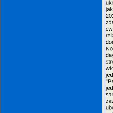
uk
ja
20
zd
ćw
re
do
No
da
st
wt
je
"P
je
sa
za
ub