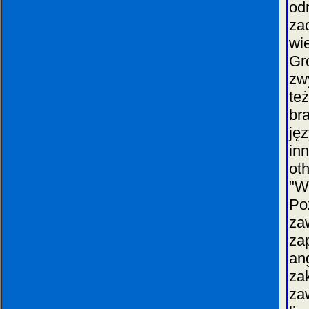
od
za
wi
Gr
zw
te
br
ję
in
ot
"W
Po
z
za
an
za
za