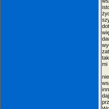
ws
is
ży
sz
do
wi
da
wy
zat
tak
mi 
Ab
ni
ws
in
da
pr
Wr