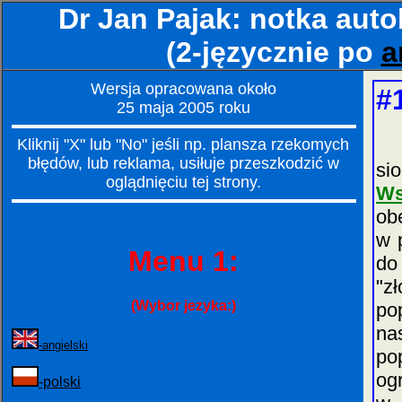
Dr Jan Pajak: notka auto
(2-języcznie po
a
Wersja opracowana około
#
25 maja 2005 roku
Kliknij "X" lub "No" jeśli np. plansza rzekomych
Ur
błędów, lub reklama, usiłuje przeszkodzić w
si
oglądnięciu tej strony.
Ws
ob
w 
Menu 1:
do
"z
(Wybor jezyka:)
po
na
-angielski
po
og
-polski