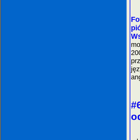
Fo
pi
Ws
mo
20
pr
ję
an
#
o
Pr