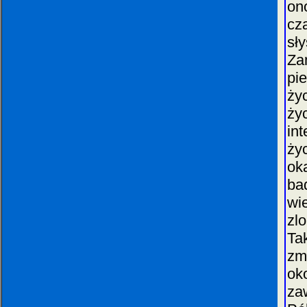
on
cz
sł
Za
pi
ży
ży
in
ży
ok
ba
wi
zl
Ta
zm
ok
za