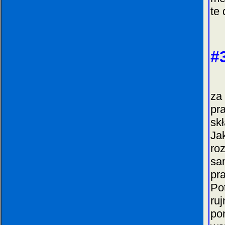
te
#
Je
za
pr
sk
Ja
ro
sa
pr
Po
ru
po