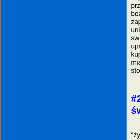
pr
be
za
un
sw
up
ku
mi
sto
#
ś
W 
"ż