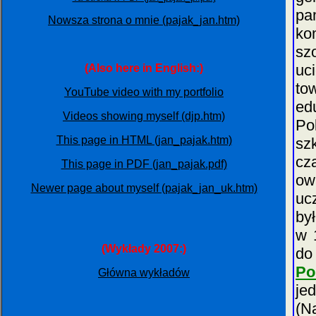
pa
Nowsza strona o mnie (pajak_jan.htm)
ko
sz
uc
(Also here in English:)
to
YouTube video with my portfolio
ed
Videos showing myself (djp.htm)
Po
This page in HTML (jan_pajak.htm)
sz
cz
This page in PDF (jan_pajak.pdf)
ow
Newer page about myself (pajak_jan_uk.htm)
uc
by
w 
(Wykłady 2007:)
do
Po
Główna wykładów
je
(N