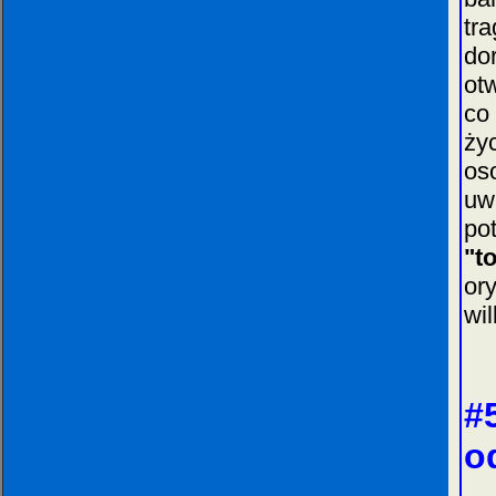
tr
do
ot
co
ży
os
uw
po
"t
or
wil
#
o