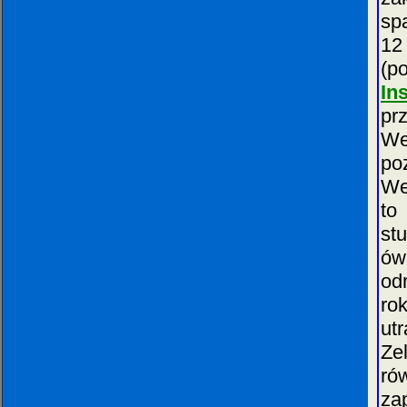
sp
12
(p
In
pr
We
po
We
to
st
ów
od
rok
ut
Ze
ró
za