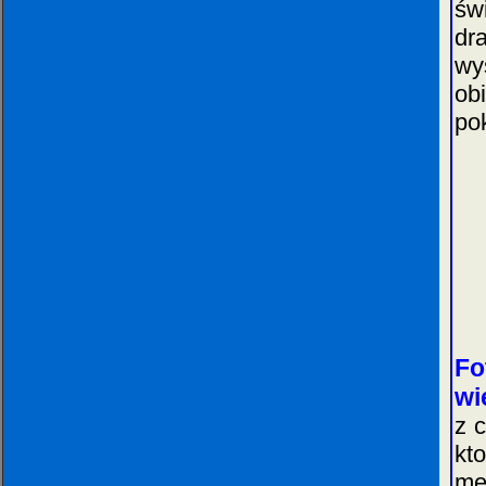
św
dr
wy
ob
po
Fo
wi
z 
kt
me