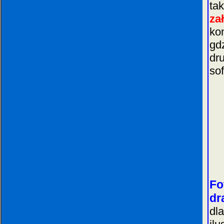
ta
za
ko
gd
dr
so
Fo
dr
dl