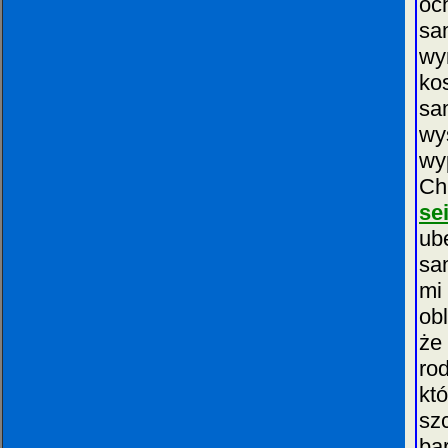
oc
sa
wy
ko
sa
wy
wy
Ch
se
ub
sa
mi
ob
że
ro
kt
sz
ba