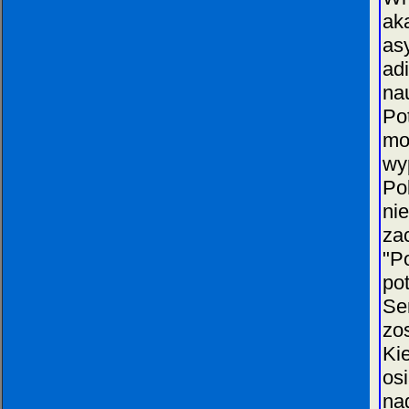
ak
as
ad
na
Po
mo
wy
Po
ni
za
"P
po
Se
zo
Ki
os
na