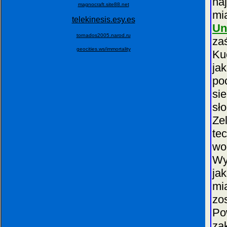
na
magnocraft.site88.net
mi
telekinesis.esy.es
Un
tornados2005.narod.ru
z
geocities.ws/immortality
Ku
ja
po
si
sł
Ze
te
wo
Wy
ja
mi
zo
P
za