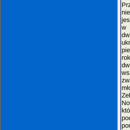
Pr
ni
je
w 
dw
uk
pi
ro
dw
ws
zw
mł
Ze
No
kt
po
po