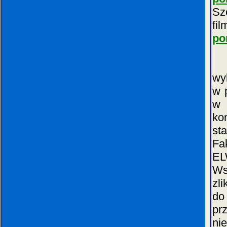
Sz
fi
po
Po
wy
w 
w 
ko
st
Fa
EL
Ws
zl
do
pr
ni