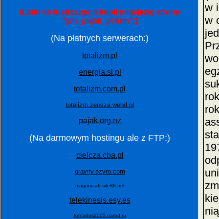
w 
(Linki do lustrzanych kopii niniejszej strony
w 
"jan_pajak_pl.htm":)
je
(Na płatnych serwerach:)
Pr
totalizm.pl
wo
eg
energia.sl.pl
su
totalizm.com.pl
ro
totalizm.zensza.webd.pl
ro
as
pajak.org.nz
st
(Na darmowym hostingu ale z FTP:)
19
cielcza.cba.pl
od
un
gravity.ezyro.com
zm
magnocraft.site88.net
ki
telekinesis.esy.es
ni
tornados2005.narod.ru