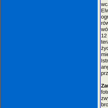
wc
El
og
ró
wó
12
te
ży
mi
Is
ang
pr
Za
fo
zw
br