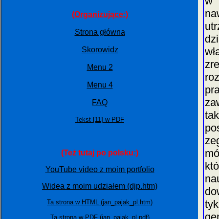
w 
na
(Organizujące:)
ut
Strona główna
dz
Skorowidz
wł
zr
Menu 2
ro
Menu 4
pr
za
FAQ
ta
Tekst [11] w PDF
po
ze
mó
(Też tutaj po polsku:)
kt
YouTube video z moim portfolio
na
Widea z moim udziałem (djp.htm)
do
ty
Ta strona w HTML (jan_pajak_pl.htm)
ge
Ta strona w PDF (jan_pajak_pl.pdf)