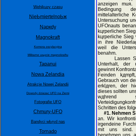
anzeigen muя. 
Wehiku≥y czasu
Bedingung d
mittelalterliche
NieЬmiertelnoЬж
Untersuchung und
UFOnauts benann
Napкdy
kцrperlichen Sie
kцrperliche Sieg
Magnokraft
in ihre Niederl
Komora oscylacyjna
weil die Unters
benahm.
Militarne uњycie magnokraftu
Lassen Sie un
Tapanui
Unterhalt, der 
gewinnt Konfronta
Nowa Zelandia
Feinden kдmpft
Gebrauch von der
Atrakcje Nowej Zelandii
erklдren, der h
dieses sollten un
Dowody dzia≥aс UFO na Ziemi
wдhrend so
Fotografie UFO
Verteidigungko
Schritten des fol
Chmury-UFO
#1. Nehmen S
an. Wir konfron
Bandyci wЬrуd nas
irgendeine Furch
mit uns sind.
Tornado
benehmen uns, al