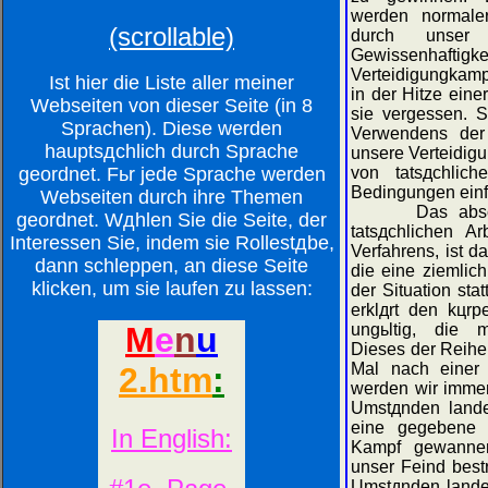
werden normale
(scrollable)
durch unser
Gewissenhaft
Verteidigungkamp
Ist hier die Liste aller meiner
in der Hitze eine
Webseiten von dieser Seite (in 8
sie vergessen. S
Sprachen). Diese werden
Verwendens der 
hauptsдchlich durch Sprache
unsere Verteidig
geordnet. Fьr jede Sprache werden
von tatsдchlich
Bedingungen einf
Webseiten durch ihre Themen
Das abschlie
geordnet. Wдhlen Sie die Seite, der
tatsдchlichen A
Interessen Sie, indem sie Rollestдbe,
Verfahrens, ist d
dann schleppen, an diese Seite
die eine ziemlic
klicken, um sie laufen zu lassen:
der Situation st
erklдrt den kцrp
ungьltig, die m
Dieses der Reihe 
Mal nach einer 
werden wir immer
Umstдnden landet
eine gegebene K
Kampf gewanne
unser Feind best
Umstдnden landet