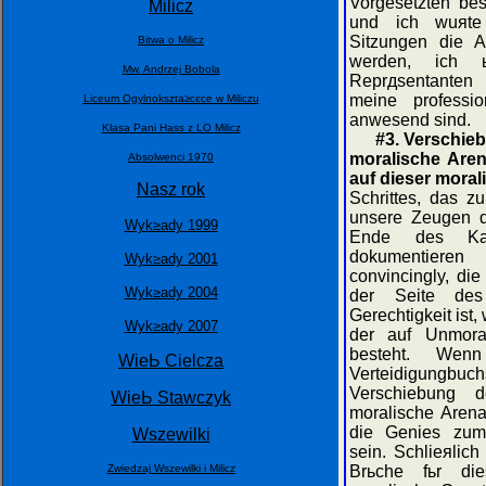
Vorgesetzten best
Milicz
und ich wuяte
Sitzungen die A
Bitwa o Milicz
werden, ich ь
Мw. Andrzej Bobola
Reprдsentanten 
meine professio
Liceum Ogуlnokszta≥cєce w Miliczu
anwesend sind.
Klasa Pani Hass z LO Milicz
#3. Verschie
moralische Aren
Absolwenci 1970
auf dieser mora
Nasz rok
Schrittes, das z
unsere Zeugen d
Wyk≥ady 1999
Ende des Kam
dokumentier
Wyk≥ady 2001
convincingly, di
Wyk≥ady 2004
der Seite des S
Gerechtigkeit ist,
Wyk≥ady 2007
der auf Unmora
besteht. Wen
WieЬ Cielcza
Verteidigungbu
Verschiebung 
WieЬ Stawczyk
moralische Arena
die Genies zum
Wszewilki
sein. Schlieяlich
Zwiedzaj Wszewilki i Milicz
Brьche fьr die