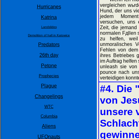
vergleichen wьrd
Hurricanes
Hund, der uns vie
jedem Momen
Katrina
versuchen, uns 
Zeit, die jemand 
Landslides
normalen Fдllen s
Demolition of hall in Katowice
zu helfen, wei
unmoralisches V
Predators
Fehlen von dem 
26th day
ihres Betriebes 
im Auftrag helfen
Petone
unleash sie von 
pounce nach uns
Prophecies
verteidigen konnt
Plague
#4. Die
Changelings
von Jes
WTC
unsere 
Columbia
Schlach
Aliens
gewinne
UFOnauts