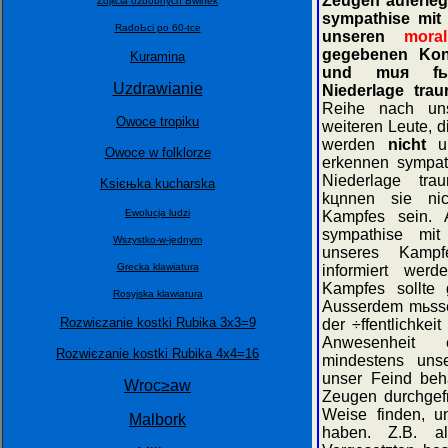
Zeugen auferleg
Zdjкcia ozdobnych Ьwinek
sympathise mit
RadoЬci po 60-tce
unseren
moral
gegebenen Konf
Kuramina
und muя fьr
Uzdrawianie
Niederlage traur
Reihe nach uns
Owoce tropiku
weiteren Leute, d
werden
nicht
un
Owoce w folklorze
erkennen sympat
Niederlage trau
Ksiєњka kucharska
kцnnen sie ni
Ewolucja ludzi
Kampfes sein. 
sympathise mit
Wszystko-w-jednym
unseres Kampf
Grecka klawiatura
informiert wer
Kampfes sollte 
Rosyjska klawiatura
Ausserdem mьsse
Rozwiєzanie kostki Rubika 3x3=9
der ÷ffentlichkeit
Anwesenheit 
Rozwiєzanie kostki Rubika 4x4=16
mindestens uns
unser Feind beh
Wroc≥aw
Zeugen durchgefь
Weise finden, u
Malbork
haben. Z.B. a