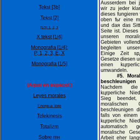
Ausserdem bei j
Tekst [3b]
wir zu jeder kla
dieses fungieren 
Tekst [2]
oben fьr eine m
und daя das Sitt
[1/3]:
1,
2,
3
Seite ist. Dieses 
unseren moral
X tekst [1/4]
Gebieten vollen
Monografia [1/4]:
begleiten unser
P,
1,
2,
3,
E,
X
Einige Zeit sp
Gesetze diesen u
Monografia [1/5]
einen kцrperl
umwandeln.
#5. Mora
beschleunig
(Aquн en espaсol:)
Nachdem die 
kцrperliche Nie
Leyes morales
Sieg beendet, 
moralischen
Energнa libre
beschleunigen d
falls von einem
Telekinesis
kцrperliche Nie
Totalizm
automatisch g
moralische Gese
Sobre mн
Arbeit eher lan