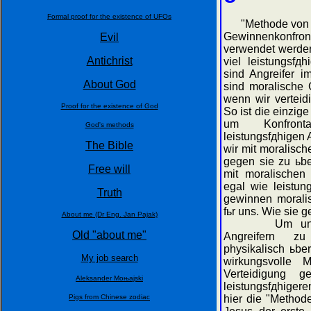
Formal proof for the existence of UFOs
"Methode von Je
Gewinnenkonfron
Evil
verwendet werden
Antichrist
viel leistungsfд
sind Angreifer i
About God
sind moralische 
wenn wir verteid
Proof for the existence of God
So ist die einzig
um Konfront
God's methods
leistungsfдhigen 
The Bible
wir mit moralisch
gegen sie zu ьbe
Free will
mit moralischen
egal wie leistung
Truth
gewinnen morali
fьr uns. Wie sie g
About me (Dr Eng. Jan Pajak)
Um unsere K
Old "about me"
Angreifern z
physikalisch ьbe
My job search
wirkungsvolle 
Verteidigung g
Aleksander Moњajski
leistungsfдhigere
Pigs from Chinese zodiac
hier die "Method