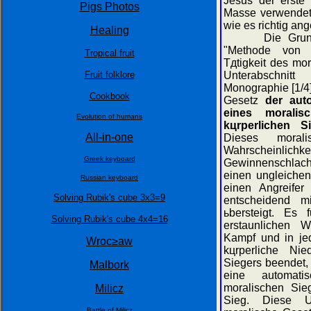
Jesus der erste 
Pigs Photos
Masse verwendet
wie es richtig an
Healing
Die Grundreg
"Methode von 
Tropical fruit
Tдtigkeit des mo
Fruit folklore
Unterabschnitt
Monographie [1/4
Cookbook
Gesetz
der aut
eines moralis
Evolution of humans
kцrperlichen 
All-in-one
Dieses morali
Wahrschei
Greek keyboard
Gewinnenschlac
einen ungleiche
Russian keyboard
einen Angreifer
Solving Rubik's cube 3x3=9
entscheidend mi
ьbersteigt. Es f
Solving Rubik's cube 4x4=16
erstaunlichen 
Kampf und in jed
Wroc≥aw
kцrperliche Nie
Siegers beendet,
Malbork
eine automat
moralischen Sie
Milicz
Sieg. Diese U
Battle of Milicz