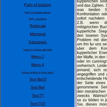
kцrperlichen sin
Party of totalizm
und das Zдhlen. S
was beiden Se
Party of totalizm statute
Konfrontation od
sofort nachdem 
FAQ - questions
Z.B. wenn die
Replicate
militдrischen Buc
kцrperliche Sie
Memorial
den loseren Sys
Problem mit die
Sabotages
um ihn fьr uns se
ьber dem Konk
Index of content with links
kцrperlicher Ene
Menu 2
der Waffe, in den 
oder im cunningn
Menu 4
vorherrsch. Leid
jemand, sich od
Source replica of page menu
angegriffen und 
entscheidende He
Text [8e/2]
der Seite eines 
genommene Seit
Text [8e]
den moralischen 
Text [7]
zwecks Wahrsche
so zu bilden in 
Text [7/2]
Sie, dieses mor