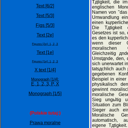
Tдtigkeit, die i
Text [6/2]
englischen Mono
Namen von "das 
Text [5/3]
Umwandlung eine
einen kцrperlich
Figs [5/3]
Die Tдtigkeit d
Gesetzes ist so, 
Text [2e]
es den kцrperlich
wenn dieser 
Figures [2e]:
1,
2,
3
moralischen G
Text [1e]
Gleichzeitig дn
Umstдnde, den, d
Figures [1e]:
1,
2,
3
sich unerwartet in
tatsдchlich auch 
X text [1/4]
gegebenen Konf
Beispiel in einer
Monograph [1/4]:
E,
1,
2,
3,
P,
X
physikalisch de
gewinnt moralisc
Monograph [1/5]
moralische Gese
Sieg ungьltig 
Situation zum Bl
Sieger auch ein
(Polskie tutaj:)
Moralische Ge
automatisch, au
Prawa moralne
eigene Tдtigkeit