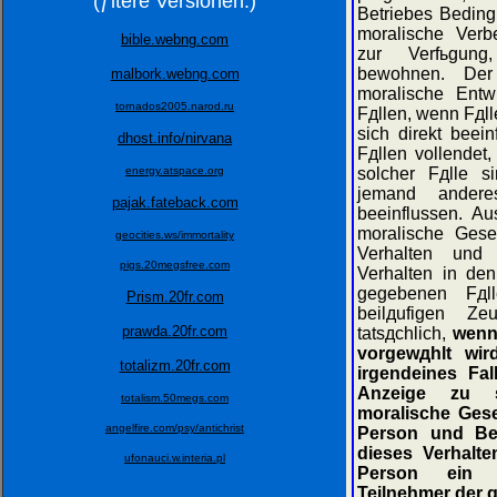
(ƒltere Versionen:)
Betriebes Beding
moralische Verb
bible.webng.com
zur Verfьgun
bewohnen. Der
malbork.webng.com
moralische Entw
tornados2005.narod.ru
Fдllen, wenn Fдl
sich direkt beei
dhost.info/nirvana
Fдllen vollende
energy.atspace.org
solcher Fдlle s
jemand ander
pajak.fateback.com
beeinflussen. A
moralische Gese
geocities.ws/immortality
Verhalten und 
pigs.20megsfree.com
Verhalten in den
gegebenen Fдl
Prism.20fr.com
beilдufigen Z
prawda.20fr.com
tatsдchlich,
wenn
vorgewдhlt wird
totalizm.20fr.com
irgendeines Fal
Anzeige zu s
totalism.50megs.com
moralische Gese
angelfire.com/psy/antichrist
Person und Be
dieses Verhalte
ufonauci.w.interia.pl
Person ein d
Teilnehmer der g