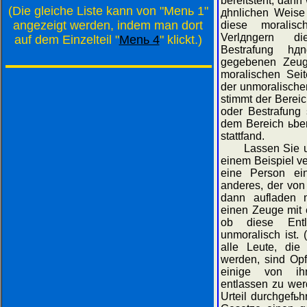
bereitsteht, dann
(Die gleiche Liste kann von "Menь 1"
дhnlichen Weise
angezeigt werden, indem man dort
diese moralisc
Verlдngern d
auf dem Einzelteil "
Menь 4
" klickt.)
Bestrafung hд
gegebenen Zeuge
moralischen Seit
der unmoralische
stimmt der Berei
oder Bestrafung 
dem Bereich ьber
stattfand.
Lassen Sie uns
einem Beispiel v
eine Person ei
anderes, der von
dann aufladen m
einen Zeuge mit 
ob diese Entl
unmoralisch ist.
alle Leute, die
werden, sind Opf
einige von ihn
entlassen zu wer
Urteil durchgefь