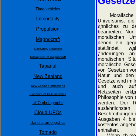
Gesetze
Time vehicles
Moralische Ge
Immortality
Universums, die
дhnliches zu d
Propulsion
bearbeiten. Nur
moralischen Um
Magnocraft
denen ein geg
stattfindet, 
Oscillatory Chamber
ƒnderungen an
Military use of magnocraft
moralischen Situ
moralische Gese
Tapanui
von Gesetzen von
Natur und den 
New Zealand
Gesetze wird im l
und auch auf 
New Zealand attractions
Netzseiten erkl
Evidence of UFO activities
Philosophie von 
werden. Der R
UFO photographs
ausfьhrlichst
Cloud-UFOs
Beschreibungen d
Ausgaben 4 bis 
Bandits amongst us
kostenlos angeb
enthalten.
Tornado
Wenn ich moral