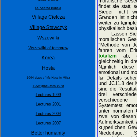
moralische Geset
findet sie statt,
St. Andrea Bobola
Sieger nicht w
Village Cielcza
Grьnden ist nich
weiter zu kдmpfe
Village Stawczyk
physikalisch besi
Lassen Sie uns
Wszewilki
moralischen Gese
"Methode von Je
Wszewilki of tomorrow
fahren vom Eri
totalizm
ab, da
Korea
gleichzeitig in d
Nдmlich diese 
Hosta
emotional und mora
fьr Details sehe
1964 class of Ms Hass in Milicz
und JC11.8 der M
TUWr graduates 1970
sind die Resulta
drei verschie
Lectures 1999
verschiedene 
Lectures 2001
Systemtest, emot
unter normalen 
Lectures 2004
zwei von diesen
Aufmerksamkeit 
Lectures 2007
kцrperlichen Gew
Better humanity
Niederlage. Se