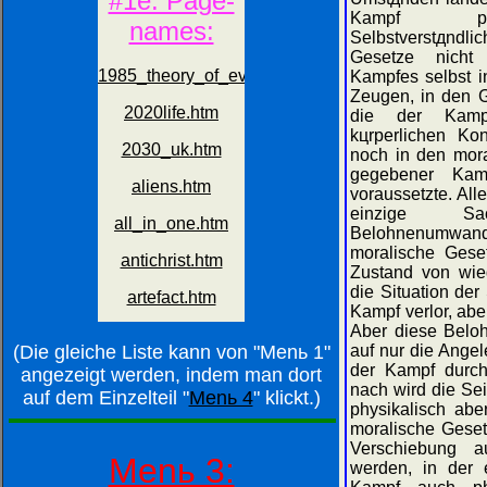
Kampf phys
Selbstverstдndl
Gesetze nicht
Kampfes selbst i
Zeugen, in den G
die der Kampf
kцrperlichen K
noch in den mora
gegebener Kam
voraussetzte. All
einzige S
Belohnenumwand
moralische Geset
Zustand von wie
die Situation der
Kampf verlor, abe
Aber diese Beloh
(Die gleiche Liste kann von "Menь 1"
auf nur die Angel
der Kampf durch
angezeigt werden, indem man dort
nach wird die Se
auf dem Einzelteil "
Menь 4
" klickt.)
physikalisch abe
moralische Geset
Verschiebung au
Menь 3:
werden, in der 