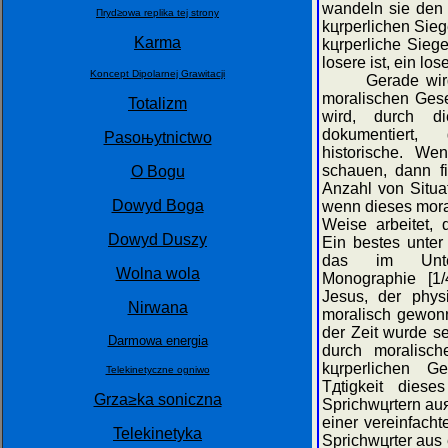
wandeln sie den 
Пrуd≥owa replika tej strony
kцrperlichen Sieg
Karma
kцrperliche Sieg
losere ist, ein lo
Koncept Dipolarnej Grawitacji
Gerade wird so
moralischen Gese
Totalizm
wird, durch di
dokumentiert,
Pasoњytnictwo
historische. We
schauen, dann f
O Bogu
Anzahl von Situa
Dowуd Boga
wenn dieses mora
Weise arbeitet, 
Dowуd Duszy
Ein bestes unter
das im Unter
Wolna wola
Monographie [1/
Jesus, der physi
Nirwana
moralisch gewonn
der Zeit wurde s
Darmowa energia
durch moralisch
kцrperlichen G
Telekinetyczne ogniwo
Tдtigkeit dies
Grza≥ka soniczna
Sprichwцrtern au
einer vereinfacht
Telekinetyka
Sprichwцrter aus