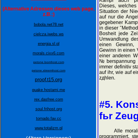
Kampf auch phy
Dieses, welches
(Alternative Adressen dieses web page,
Situation der Nie
z.B.:)
auf nur die Ange
gegebener Kampf 
bobola.net78.net
in dieser "Method
Bosheit jede Zei
cielcza.iwebs.ws
Umwandlung des 
energia.sl.pl
einen Gewinn, 
Gewinn in einen V
morals.cixx6.com
einer anderen W
№berspannung de
petone.loomhost.com
immer definitiv st
petone.xtreemhost.com
auf ihr, wie auf e
zдhlen.
proof.t15.org
quake.hostami.me
rex.dasfree.com
#5. Kon
soul.frihost.org
fьr Zeu
tornado.fav.cc
www.totalizm.pl
Alle moralisc
programmiert, st