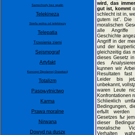
wird, das immer
Samochody bez spalin
gut ist, kommt
o
Telekineza
schlecht ist in, 
gutem ist". Die 
Strefa wolna od telekinezy
moralischen Gese
alle Angriffe
Telepatia
Geschichte angez
Angriff in der m
Trzкsienia ziemi
und der kцrperli
Sejsmograf
gleichzeitig das 
dieses Gesetz in
Artyfakt
des Analysiere
kцnnen wir Arbe
Koncept Dipolarnej Grawitacji
Resultaten fast
Leider bis je
Totalizm
unbekannt, vollst
waren Leute nic
Pasoњytnictwo
Konfrontationen 
Schlieяlich umf
Karma
Bedingungen, die
Prawa moralne
erfьllt werden
Gesetzes fьr jem
Nirwana
dieser Bedingu
moralische Vi
Dowуd na duszк
Verhalten wдh