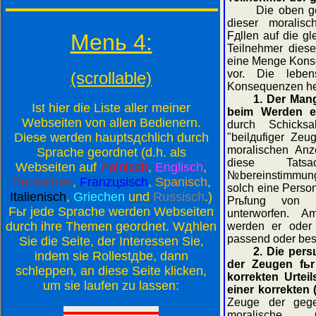
Die oben gena
dieser moralisc
Menь 4:
Fдllen auf die gl
Teilnehmer diese
eine Menge Kons
vor. Die leben
(scrollable)
Konsequenzen hera
1. Der Man
Ist hier die Liste aller meiner
beim Werden e
Webseiten von allen Bedienern.
durch Schicksa
Diese werden hauptsдchlich durch
"beilдufiger Zeu
moralischen Anz
Sprache geordnet (d.h. als
diese Tat
Webseiten auf
Polnisch
,
Englisch
,
№bereinstimmung 
Deutschen
,
Franzцsisch
,
Spanisch
,
solch eine Perso
Italienisch
,
Griechen
und
Russisch
.)
Prьfung von his
Fьr jede Sprache werden Webseiten
unterworfen. 
durch ihre Themen geordnet. Wдhlen
werden er oder 
passend oder best
Sie die Seite, der Interessen Sie,
2. Die pers
indem sie Rollestдbe, dann
der Zeugen fьr
schleppen, an diese Seite klicken,
korrekten Urtei
um sie laufen zu lassen:
einer korrekten 
Zeuge der gege
moralische