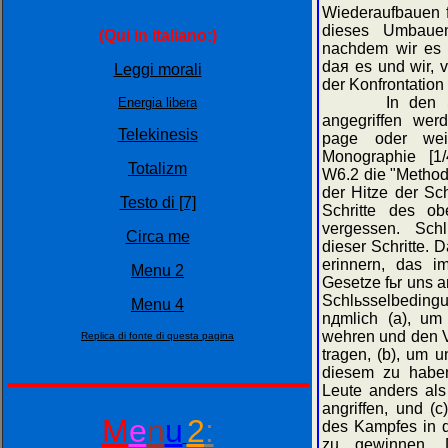
Wiederaufbauen fь
dieses Umbaue
(Qui in italiano:)
nachdem wir es 
daя es und wir, 
Leggi morali
der Konfrontation 
In den Situa
Energia libera
angegriffen wer
Telekinesis
page oder wei
Monographie [1/
Totalizm
W6.2 die "Method
der Hitze der Sc
Testo di [7]
Schritte des ob
vergessen. Schl
Circa me
dieser Schritte. 
erinnern, das i
Menu 2
Gesetze fьr uns ar
Schlьsselbeding
Menu 4
nдmlich (a), um
wehren und den V
Replica di fonte di questa pagina
tragen, (b), um 
diesem zu habe
Leute anders als
angriffen, und (
M
e
n
u
2
:
des Kampfes in 
zu gewinnen. 