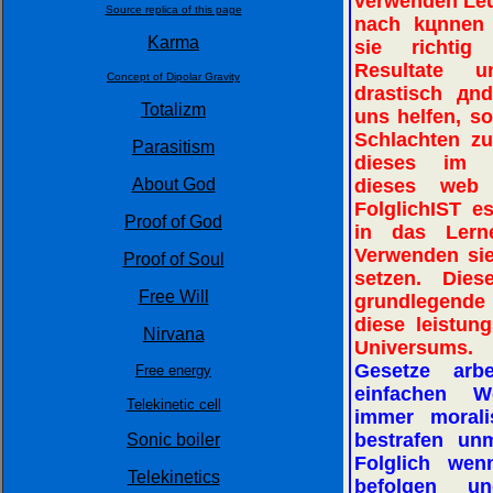
verwenden Leut
Source replica of this page
nach kцnnen 
Karma
sie richtig
Resultate u
Concept of Dipolar Gravity
drastisch дnd
Totalizm
uns helfen, s
Schlachten z
Parasitism
dieses im f
About God
dieses web 
FolglichIST 
Proof of God
in das Lern
Verwenden sie
Proof of Soul
setzen. Dies
Free Will
grundlegende
diese leistun
Nirvana
Universum
Gesetze arb
Free energy
einfachen W
Telekinetic cell
immer morali
bestrafen unm
Sonic boiler
Folglich wen
Telekinetics
befolgen u