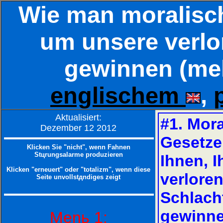
Wie man moralisc
um unsere verlo
gewinnen (meh
englischem
,
Aktualisiert:
#1. Mor
Dezember 12 2012
Gesetze
Klicken Sie "nicht", wenn Fahnen
Stцrungsalarme produzieren
Ihnen, I
Klicken "erneuert" oder "totalizm", wenn diese
verlore
Seite unvollstдndiges zeigt
Schlach
gewinne
Menь 1: