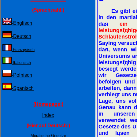
(Sprachwahl:)
Es gibt ein
in den martia
-Englisch
daя
ein 
leistungsfдh
-Deutsch
Schlaufenstro
Saying versucht
daя, wenn wi
-Franzцsisch
Universums ar
leistungsfдhi
-Italienisch
besiegt werde
wir Gesetz
-Polnisch
befolgen und
arbeiten, dann
-Spanisch
verbiegt uns nu
Lage, uns vol
(Homepage:)
Genau kann di
in unseren
Index
verwendet we
(Hier auf Deutsch:)
Gesetze des U
und lцsen S
Moralische Gesetze