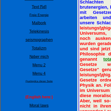
Schlachte
Text [5d]
brutenergien,
mit Gesetz
Freie Energie
arbeiten un
unsere Schla
Malbork
leistungsf
Telekinesis
Universums,
noch ausken
seismographen
wurden gerade
Totalizm
und sind jetzt
Philosophie d
№ber mich
genannt
tot
Gesetze we
Menu 2
Gesetze" gena
Menu 4
leistungsfдhi
Gesetze ord
Quelreplica dieser Seite
Physik an. Fo
im Universum 
diese moralis
(English here:)
Aber, weil so-
Moral laws
nicht in ihre