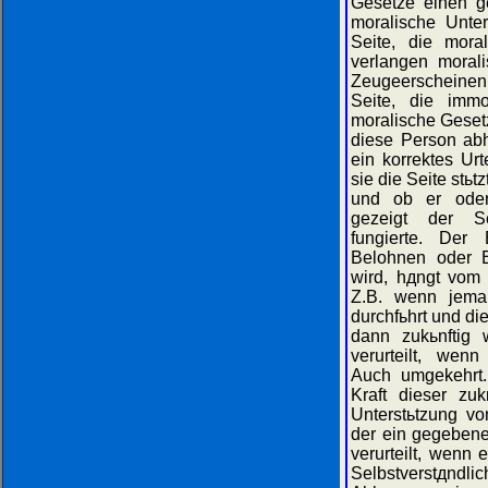
Gesetze einen g
moralische Unte
Seite, die moral
verlangen moral
Zeugeerscheinen
Seite, die immor
moralische Geset
diese Person abh
ein korrektes Urt
sie die Seite stьt
und ob er oder 
gezeigt der Se
fungierte. Der
Belohnen oder B
wird, hдngt vom
Z.B. wenn jeman
durchfьhrt und die
dann zukьnftig 
verurteilt, wenn
Auch umgekehrt.
Kraft dieser zuk
Unterstьtzung vo
der ein gegebene
verurteilt, wenn 
Selbstverstдndl