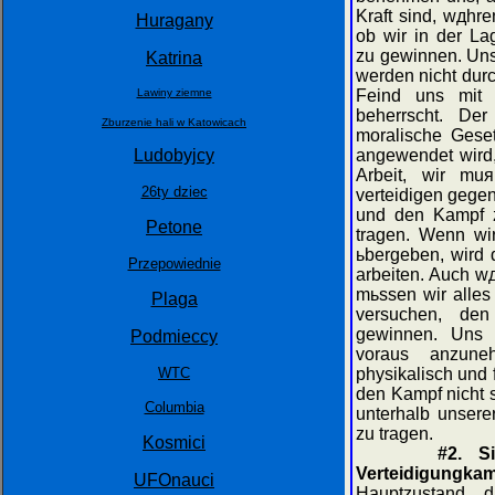
Kraft sind, wдhre
Huragany
ob wir in der La
zu gewinnen. Uns
Katrina
werden nicht durc
Lawiny ziemne
Feind uns mit d
beherrscht. Der
Zburzenie hali w Katowicach
moralische Gese
Ludobуjcy
angewendet wird,
Arbeit, wir mu
26ty dzieс
verteidigen gege
und den Kampf z
Petone
tragen. Wenn wi
ьbergeben, wird 
Przepowiednie
arbeiten. Auch w
mьssen wir alles
Plaga
versuchen, den
gewinnen. Uns w
Podmieсcy
voraus anzune
WTC
physikalisch und 
den Kampf nicht 
Columbia
unterhalb unsere
zu tragen.
Kosmici
#2. S
Verteidigungka
UFOnauci
Hauptzustand, d