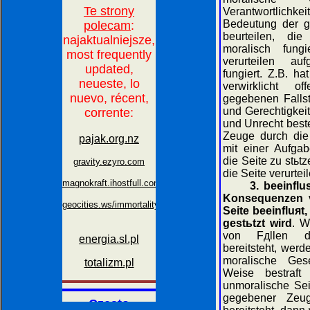
Verantwortlic
Bedeutung der g
beurteilen, di
moralisch fung
verurteilen au
fungiert. Z.B. h
verwirklicht o
gegebenen Fallstц
und Gerechtigkei
und Unrecht best
Zeuge durch die
mit einer Aufga
die Seite zu stьt
die Seite verurtei
3. beeinfl
Konsequenzen v
Seite beeinfluяt
gestьtzt wird
. W
von Fдllen di
bereitsteht, werd
moralische Ges
Weise bestraft
unmoralische Sei
gegebener Zeug