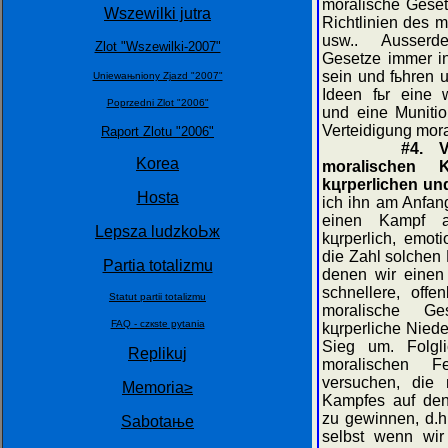
moralische Geset
Wszewilki jutra
Richtlinien des m
usw.. Ausserd
Zlot "Wszewilki-2007"
Gesetze immer in
sein und fьhren 
Uniewaњniony Zjazd "2007"
Ideen fьr eine w
Poprzedni Zlot "2006"
und eine Muniti
Verteidigung mor
Raport Zlotu "2006"
#4. V
Korea
moralischen
kцrperlichen un
Hosta
ich ihn am Anfang
einen Kampf a
Lepsza ludzkoЬж
kцrperlich, emot
die Zahl solchen
Partia totalizmu
denen wir einen
schnellere, offe
Statut partii totalizmu
moralische Ge
FAQ - czкste pytania
kцrperliche Niede
Sieg um. Folg
Replikuj
moralischen F
versuchen, die 
Memoria≥
Kampfes auf den
zu gewinnen, d.h
Sabotaњe
selbst wenn wir