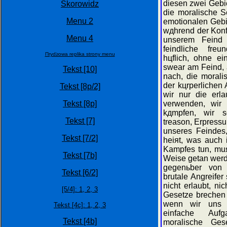
diesen zwei Gebi
Skorowidz
die moralische 
Menu 2
emotionalen Gebi
wдhrend der Konf
Menu 4
unserem Feind 
feindliche freu
Пrуd≥owa replika strony menu
hцflich, ohne ei
swear am Feind, 
Tekst [10]
nach, die morali
der kцrperlichen
Tekst [8p/2]
wir nur die erl
Tekst [8p]
verwenden, wir 
kдmpfen, wir so
Tekst [7]
treason, Erpress
unseres Feindes,
Tekst [7/2]
heiяt, was auch
Kampfes tun, muя
Tekst [7b]
Weise getan werde
gegenьber von 
Tekst [6/2]
brutale Angreife
nicht erlaubt, ni
[5/4]:
1,
2,
3
Gesetze brechen 
wenn wir uns v
Tekst [4c]: 1,
2,
3
einfache Aufg
Tekst [4b]
moralische Ges