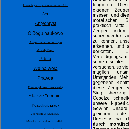
fungieren. Die
Formalny dowуd na istnienie UFO
eigenen Zeug
Z≥o
mьssen, und die
moralischen S
Antychryst
praktisch Mitte
Zeugen finden, 
O Bogu naukowo
sehen werden zu
zu kennen, unse
Dowуd na istnienie Boga
erkennen, und a
Metody Boga
berichten.
Verteidigungkamp
Biblia
seine disciples. 
versuchen, so vi
Wolna wola
mцglich unte
Umstдnden. Mehr 
Prawda
gegebene Konfro
diese Zeugen v
O mnie (dr inњ. Jan Pajєk)
Sieg ьberzeugt
Starsze "o mnie"
Gesetze schnell
unsere kцrperli
Poszukujк pracy
Gewinn. Unsere 
gleichen Leute 
Aleksander Moњajski
Dieses ist, weil
d
Мwinka z chiсskiego zodiaku
durch moralis