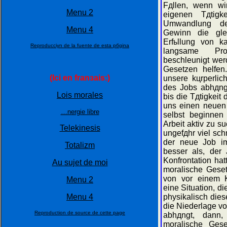
Fдllen, wenn wir
Menu 2
eigenen Tдtigk
Umwandlung de
Menu 4
Gewinn die gle
Erfьllung von k
Reproducciуn de la fuente de esta pбgina
langsame Pr
beschleunigt wer
Gesetzen helfen
(Ici en franзais:)
unsere kцrperlic
des Jobs abhдngt
Lois morales
bis die Tдtigkeit
uns einen neuen 
…nergie libre
selbst beginnen
Arbeit aktiv zu 
Telekinesis
ungefдhr viel sch
der neue Job im
Totalizm
besser als, der
Konfrontation hat
Au sujet de moi
moralische Geset
von vor einem K
Menu 2
eine Situation, d
Menu 4
physikalisch di
die Niederlage v
Reproduction de source de cette page
abhдngt, dann,
moralische Gese