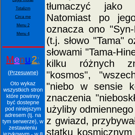
tłumaczyć jako "p
Totalizm
Natomiast po jeg
Circa me
Menu 2
oznacza ono "Syn-
Menu 4
(t.j. słowo "Tama" 
słowami "Tama-Hine
M
e
n
u
2
:
kilku różnych zn
"kosmos", "wszech
(Przesuwne)
Oto wykaz
"niebo w sensie 
wszystkich stron
znaczenia "nieboskł
które powinny
być dostepne
użyliby odmiennego 
pod niniejszym
adresem (tj. na
z gwiazd, przybywa
tym serwerze), w
zestawieniu
statku kosmicznym
językowym - w 8