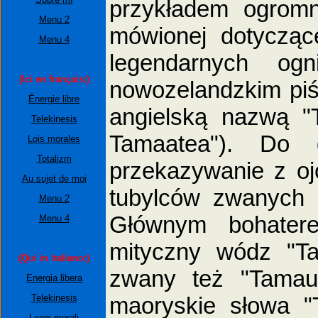
przykładem ogromn
Menu 2
mówionej dotyczące
Menu 4
legendarnych og
(Ici en français:)
nowozelandzkim piśm
Énergie libre
angielską nazwą "T
Telekinesis
Tamaatea"). Do d
Lois morales
Totalizm
przekazywanie z o
Au sujet de moi
tubylców zwanych 
Menu 2
Głównym bohatere
Menu 4
mityczny wódz "Ta
(Qui in italiano:)
zwany też "Tamau"
Energia libera
maoryskie słowa "
Telekinesis
Leggi morali