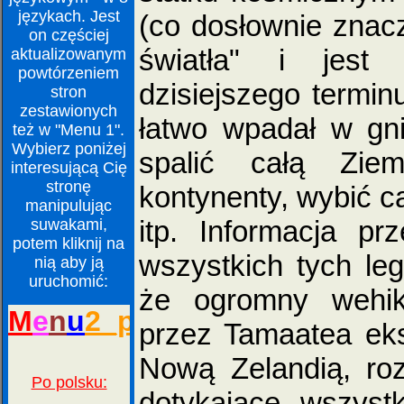
językach. Jest
(co dosłownie znacz
on częściej
światła" i jest
aktualizowanym
powtórzeniem
dzisiejszego termi
stron
zestawionych
łatwo wpadał w gn
też w "Menu 1".
Wybierz poniżej
spalić całą Ziem
interesującą Cię
stronę
kontynenty, wybić ca
manipulując
itp. Informacja p
suwakami,
potem kliknij na
wszystkich tych le
nią aby ją
uruchomić:
że ogromny wehi
przez Tamaatea ek
Nową Zelandią, roz
dotykające wszyst