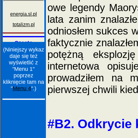
owe legendy Maorys
lata zanim znalazł
odniosłem sukces w
faktycznie znalazł
(Niniejszy wykaz
potężną eksplozję
daje się też
wyświetlić z
internetowa opisu
"Menu 1"
prowadziłem na mi
poprzez
kliknięcie tam na
pierwszej chwili kie
"
Menu 4
".)
#B2. Odkrycie 