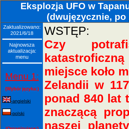
Eksplozja UFO w Tapanu
(dwujęzycznie, po
Zaktualizowano:
WSTĘP:
2021/6/18
Czy potraf
Najnowsza
aktualizacja:
katastroficz
menu
miejsce koło m
Menu 1:
Zelandii w 117
(Wybór języka:)
ponad 840 lat 
-angielski
znaczącą prop
-polski
naszej planet
(Organizujące:)