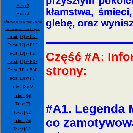
przyszłym pokole
Menu 2
kłamstwa, śmieci
Menu 4
glebę, oraz wynis
Źródłowa replika strony menu
Źródła wpisów do blogów
Tekst [18] w PDF
Tekst [17] w PDF
Część #A: Info
Tekst [13] w PDF
Tekst [12] w PDF
strony:
Tekst [11] w PDF
Tekst [10] w PDF
Tekst [8p/2]
Tekst [8p]
Tekst [7]
#A1. Legenda M
Tekst [7/2]
co zamotywowa
Tekst [7b]
Tekst [6/2]