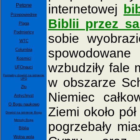
internetowej
bi
Petone
Przepowiednie
Biblii przez 
Plaga
Podmieńcy
sobie wyobrazi
WTC
spowodowane
Columbia
Kosmici
wzbudziły fale 
UFOnauci
Formalny dowód na istnienie
w obszarze Sch
UFO
Zło
Niemiec całkow
Antychryst
O Bogu naukowo
Ziemi około pół 
Dowód na istnienie Boga
Metody Boga
pogrzebały mia
Biblia
Wolna wola