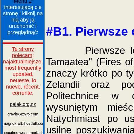
"
Menu 2
"
interesującą cię
stronę i kliknij na
nią aby ją
uruchomić i
#B1. Pierwsze 
przeglądnąć:
Pierwsze legen
Tamaatea" (Fires o
znaczy krótko po t
Zelandii oraz p
Politechnice w 
wysuniętym mieści
Natychmiast po us
usilne poszukiwani