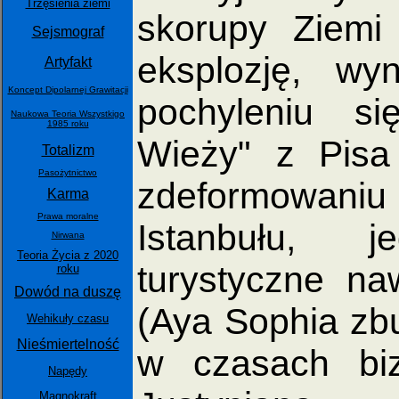
Trzęsienia ziemi
skorupy Ziemi
Sejsmograf
eksplozję, wy
Artyfakt
Koncept Dipolarnej Grawitacji
pochyleniu si
Naukowa Teoria Wszystkigo
1985 roku
Wieży" z Pis
Totalizm
Pasożytnictwo
zdeformowani
Karma
Prawa moralne
Istanbułu, 
Nirwana
Teoria Życia z 2020
turystyczne na
roku
Dowód na duszę
(Aya Sophia zbu
Wehikuły czasu
Nieśmiertelność
w czasach biz
Napędy
Magnokraft