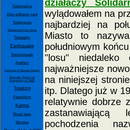
działaczy Solidar
Telekinetics
wylądowałem na prz
Zero pollution cars
najbardziej na po
Telekinesis
Telekinesis Free Zone
Miasto to nazywa
Telepathy
południowym końcu 
Earthquake
"losu" niedaleko
Seismograph
Artefact
najważniejsze nowo
Concept of Dipolar Gravity
na niniejszej stroni
Scientific Theory of
Everything of 1985
itp. Dlatego już w 
Totalizm
Parasitism
relatywnie dobrze
Karma
zastanawiającą
Moral laws
pochodzenia na
Nirvana