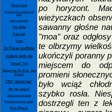
po horyzont. Ma
About God
Proof for the existence of
wieżyczkach obserw
God
God's methods
sawanny głośne na
The Bible
"moa" oraz odgłos
Free will
Truth
te olbrzymy wielkośc
Dr Pajak portfolio
ukończyli poranny po
Videos with me
miejscem do odp
"Smart" TVs
About me (Dr Eng. Jan
promieni słonecznyc
Pajak)
było wciąż chłod
Old "about me"
My job search
szybko rosła. Nie
Aleksander Możajski
dostrzegli ten z l
Pigs from Chinese zodiac
Pigs Photos