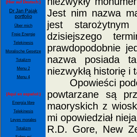
niezwykły monumen
(Hier auf Deutsch:)
Jest nim nazwa m
Dr Jan Pająk
portfolio
jest starożytnym
Über mich
dzisiejszego ter
Freie Energie
Telekinesis
prawdopodobnie je
Moralische Gesetze
nazwa posiada ta
Totalizm
niezwykłą historię i
Menu 2
Menu 4
Opowieści podobne
powtarzane są pr
(Aquí en espańol:)
maoryskich z wioski
Energía libre
Telekinesis
mi opowiedział niej
Leyes morales
R.D. Gore, New Ze
Totalizm
Sobre mí