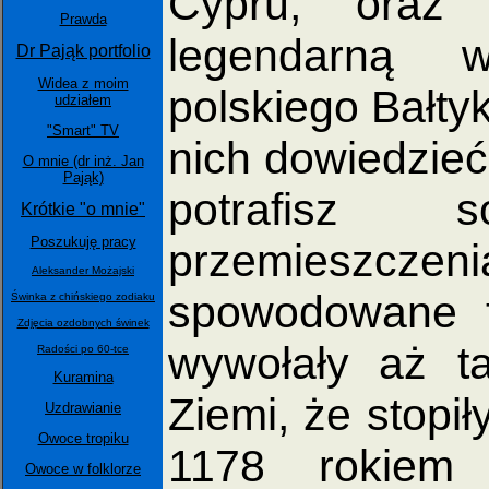
Cypru, oraz 
Prawda
legendarną w
Dr Pająk portfolio
Widea z moim
polskiego Bałtyk
udziałem
"Smart" TV
nich dowiedzieć
O mnie (dr inż. Jan
Pająk)
potrafisz 
Krótkie "o mnie"
Poszukuję pracy
przemieszczeni
Aleksander Możajski
spowodowane t
Świnka z chińskiego zodiaku
Zdjęcia ozdobnych świnek
wywołały aż t
Radości po 60-tce
Kuramina
Ziemi, że stopi
Uzdrawianie
Owoce tropiku
1178 rokiem 
Owoce w folklorze