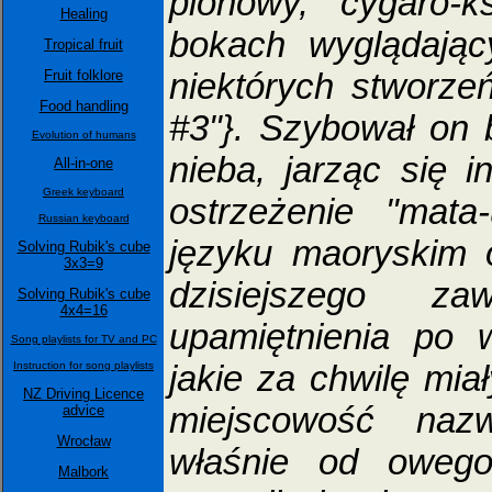
pionowy, cygaro-k
Healing
bokach wyglądając
Tropical fruit
niektórych stworzeń
Fruit folklore
Food handling
#3"}. Szybował on b
Evolution of humans
nieba, jarząc się i
All-in-one
Greek keyboard
ostrzeżenie "mata
Russian keyboard
języku maoryskim 
Solving Rubik's cube
3x3=9
dzisiejszego z
Solving Rubik's cube
4x4=16
upamiętnienia po 
Song playlists for TV and PC
jakie za chwilę mi
Instruction for song playlists
NZ Driving Licence
miejscowość nazw
advice
Wrocław
właśnie od owego
Malbork