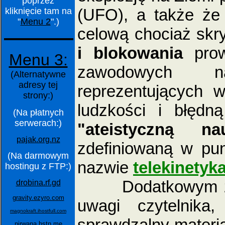
poprzez
(UFO), a także że
kliknięcie tam na
"
Menu 2
".)
celową chociaż skr
i blokowania
prow
Menu 3:
zawodowych n
(Alternatywne
adresy tej
reprezentujących 
strony:)
ludzkości i błędn
(Na płatnych
serwerach:)
"ateistyczną na
pajak.org.nz
zdefiniowaną w pu
(Na darmowym
nazwie
telekinetyk
hostingu z FTP:)
Dodatkowym zaś c
drobina.rf.gd
gravity.ezyro.com
uwagi czytelnika
magnokraft.ihostfull.com
sprawdzalny materia
nirwana.hstn.me