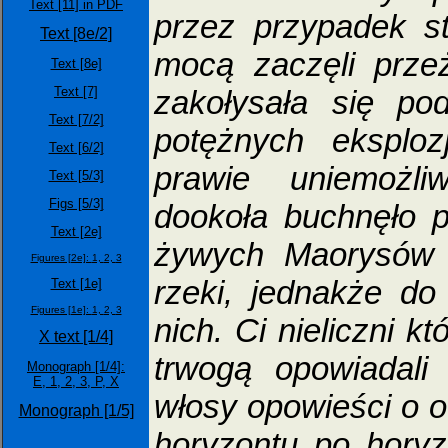
Text [11] in PDF
przez przypadek st
Text [8e/2]
mocą zaczęli prze
Text [8e]
zakołysała się po
Text [7]
Text [7/2]
potężnych eksploz
Text [6/2]
prawie uniemożli
Text [5/3]
Figs [5/3]
dookoła buchnęło p
Text [2e]
żywych Maorysów z
Figures [2e]:
1,
2,
3
rzeki, jednakże do
Text [1e]
Figures [1e]:
1,
2,
3
nich. Ci nieliczni k
X text [1/4]
trwogą opowiadali
Monograph [1/4]:
E,
1,
2,
3,
P,
X
włosy opowieści o oc
Monograph [1/5]
horyzontu po horyz