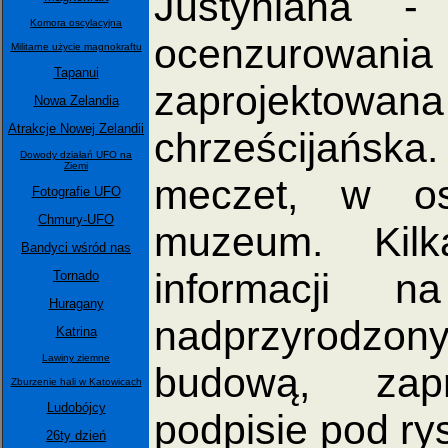
Justyniana -
Komora oscylacyjna
ocenzurowan
Militarne użycie magnokraftu
Tapanui
zaprojektowan
Nowa Zelandia
Atrakcje Nowej Zelandii
chrześcijańska
Dowody działań UFO na
Ziemi
meczet, w os
Fotografie UFO
Chmury-UFO
muzeum. Kil
Bandyci wśród nas
informacji n
Tornado
Huragany
nadprzyrodzonyc
Katrina
Lawiny ziemne
budową, zap
Zburzenie hali w Katowicach
Ludobójcy
podpisie pod ry
26ty dzień