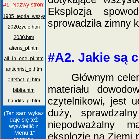
Eksplozja spowo
sprowadziła zimny k
#A2. Jakie są c
Głównym celem nin
materiału dowodow
czytelnikowi, jest 
duży, sprawdzaln
(Ten sam wykaz
daje się też
niepodważalny m
wyświetlić z
"Menu 1"
eksplozję na Ziemi