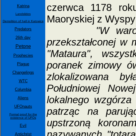
czerwca 1178 roku
Katrina
Landslides
Maoryskiej z Wyspy 
Demolition of hall in Katowice
"W waro
Predators
26th day
przekształconej w 
Petone
"Mataura", wszys
Prophecies
poranek zimowy ów
Plague
Changelings
zlokalizowana b
WTC
Południowej Nowej
Columbia
lokalnego wzgórza
Aliens
UFOnauts
patrząc na paruj
Formal proof for the
existence of UFOs
upstrzoną koronam
Evil
nazywanych "totara
Antichrist