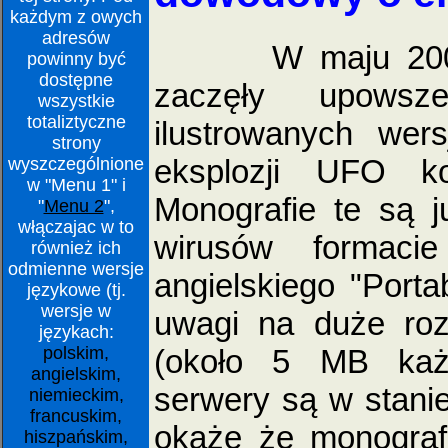
każdym z owych
adresów
W maju 2009 rok
powinny być
dostępne
zaczęły upowsz
wszystkie
totaliztyczne
ilustrowanych wers
strony
eksplozji UFO k
wyszczególnione
w "Menu 1" i
Monografie te są 
"
Menu 2
",
włączajac w to
wirusów formac
również ich
odmienne wersje
angielskiego "Porta
językowe (tj.
wersje w
uwagi na duże roz
językach:
(około 5 MB każd
polskim,
angielskim,
serwery są w stanie 
niemieckim,
francuskim,
okaże że monograf
hiszpańskim,