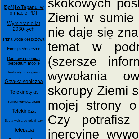
skokowych pośl
[5p/4] o Tapanui w
formacie PDF
Ziemi w sumie 
Wymieranie lat
nie daje się zna
2030-tych
Pitna woda deszczowa
temat w podrę
Energia słoneczna
(szersze inf
Darmowa energia i
perpetuum mobile
wywołania ow
Telekinetyczne ogniwo
Grzałka soniczna
skorupy Ziemi 
Telekinetyka
mojej strony 
Samochody bez spalin
Telekineza
Czy potrafisz
Strefa wolna od telekinezy
Telepatia
inercyjne wywo