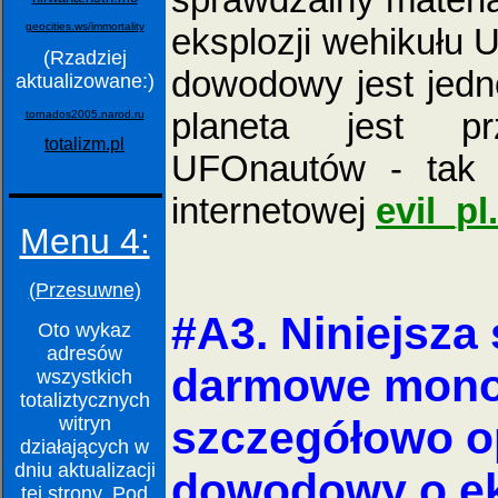
geocities.ws/immortality
eksplozji wehikułu 
(Rzadziej
dowodowy jest jedn
aktualizowane:)
planeta jest prz
tornados2005.narod.ru
totalizm.pl
UFOnautów - tak j
internetowej
evil_pl
Menu 4:
(Przesuwne)
#A3. Niniejsza 
Oto wykaz
adresów
darmowe mono
wszystkich
totaliztycznych
witryn
szczegółowo op
działających w
dniu aktualizacji
dowodowy o ek
tej strony. Pod