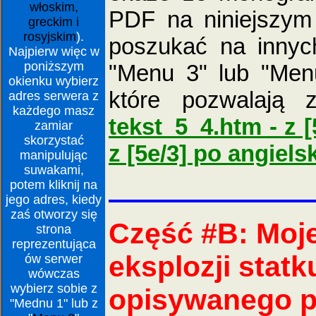
włoskim,
PDF na niniejszym
greckim i
rosyjskim
).
poszukać na innyc
Najpierw więc w
poniższym
"Menu 3" lub "Menu
okienku wybierz
które pozwalają 
adres serwera z
każdego masz
tekst_5_4.htm - z 
zamiar
skorzystać
z [5e/3] po angiels
manipulując
suwakami,
potem kliknij na
jego adres, kiedy
zaś otworzy się
Część #B: Moj
strona
reprezentująca
eksplozji stat
ów serwer
wówczas
wybierz sobie z
opisywanego p
"Mednu 1" lub z