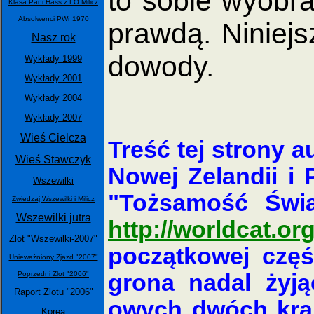
to sobie wyobra
Klasa Pani Hass z LO Milicz
Absolwenci PWr 1970
prawdą. Niniejs
Nasz rok
dowody.
Wykłady 1999
Wykłady 2001
Wykłady 2004
Wykłady 2007
Wieś Cielcza
Treść tej strony 
Wieś Stawczyk
Nowej Zelandii i 
Wszewilki
"Tożsamość Świat
Zwiedzaj Wszewilki i Milicz
Wszewilki jutra
http://worldcat.org
Zlot "Wszewilki-2007"
początkowej częś
Unieważniony Zjazd "2007"
Poprzedni Zlot "2006"
grona nadal żyj
Raport Zlotu "2006"
owych dwóch krajó
Korea