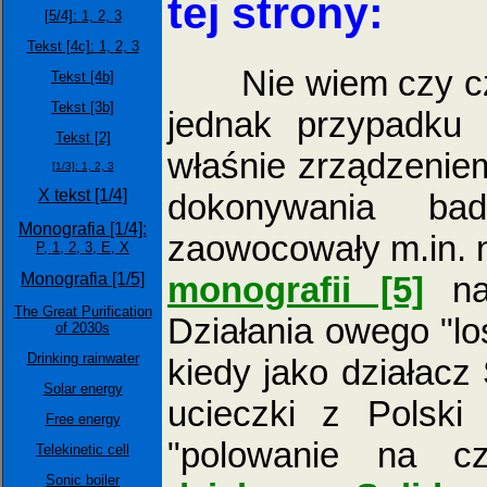
tej strony:
[5/4]:
1,
2,
3
Tekst [4c]: 1,
2,
3
Nie wiem czy czyt
Tekst [4b]
Tekst [3b]
jednak przypadku
Tekst [2]
właśnie zrządzeniem
[1/3]:
1,
2,
3
X tekst [1/4]
dokonywania ba
Monografia [1/4]:
zaowocowały m.in. n
P,
1,
2,
3,
E,
X
monografii [5]
na 
Monografia [1/5]
The Great Purification
Działania owego "lo
of 2030s
Drinking rainwater
kiedy jako działacz
Solar energy
ucieczki z Polski
Free energy
"polowanie na c
Telekinetic cell
Sonic boiler