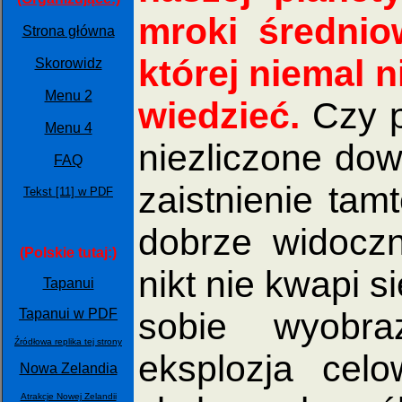
mroki średniow
Strona główna
której niemal n
Skorowidz
Menu 2
wiedzieć.
Czy p
Menu 4
niezliczone dow
FAQ
zaistnienie tamt
Tekst [11] w PDF
dobrze widoczn
(Polskie tutaj:)
nikt nie kwapi s
Tapanui
Tapanui w PDF
sobie wyobra
Źródłowa replika tej strony
eksplozja celo
Nowa Zelandia
Atrakcje Nowej Zelandii