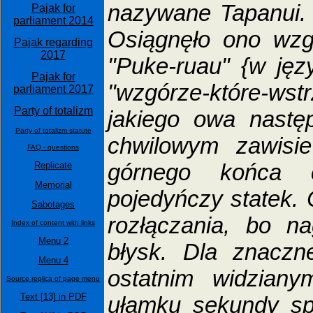
nazywane Tapanui. 
Pajak for
parliament 2014
Osiągnęło ono wzg
Pajak regarding
2017
"Puke-ruau" {w ję
Pajak for
"wzgórze-które-w
parliament 2017
Party of totalizm
jakiego owa nastę
Party of totalizm statute
chwilowym zawisi
FAQ - questions
górnego końca c
Replicate
Memorial
pojedyńczy statek.
Sabotages
rozłączania, bo n
Index of content with links
Menu 2
błysk. Dla znaczn
Menu 4
ostatnim widzian
Source replica of page menu
Text [13] in PDF
ułamku sekundy spop