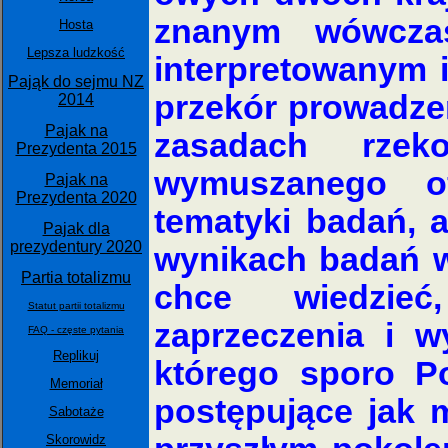
znanym wówczas
Hosta
Lepsza ludzkość
interpretowanym 
Pająk do sejmu NZ
przekór prowadze
2014
Pajak na
zasadach rze
Prezydenta 2015
wymuszanego ofi
Pajak na
Prezydenta 2020
tematyki badań, a
Pajak dla
prezydentury 2020
wynikach badań w
Partia totalizmu
chce wiedzieć
Statut partii totalizmu
zaprzeczenia i w
FAQ - częste pytania
Replikuj
którego sporo P
Memoriał
postępujące jak 
Sabotaże
Skorowidz