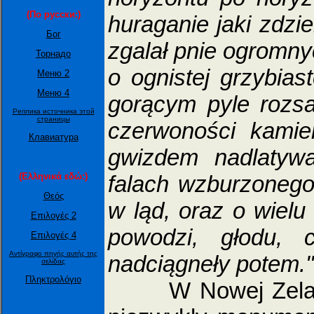
(По русски:)
huraganie jaki zdzie
Бог
zgalał pnie ogromny
Торнадо
o ognistej grzybias
Меню 2
Меню 4
gorącym pyle rozs
Peпликa иcтoчникa этoй
cтрaницы
czerwoności kamie
Клавиатура
gwizdem nadlatyw
falach wzburzonego
(Ελληνικά εδώ:)
Θεός
w ląd, oraz o wielu
Επιλογές 2
powodzi, głodu, c
Επιλογές 4
Αντίγραφο πηγής αυτής της
nadciągneły potem."
σελίδας
Πληκτρολόγιο
W Nowej Zelandii