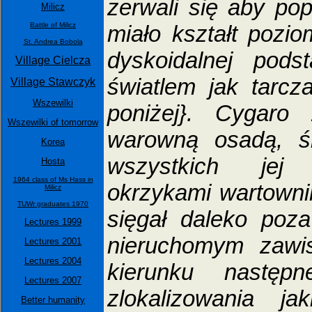
zerwali się aby po
Milicz
miało kształt pozi
Battle of Milicz
St. Andrea Bobola
dyskoidalnej pods
Village Cielcza
światlem jak tarcz
Village Stawczyk
Wszewilki
poniżej}. Cygaro
Wszewilki of tomorrow
warowną osadą, ś
Korea
wszystkich jej
Hosta
1964 class of Ms Hass in
okrzykami wartowni
Milicz
TUWr graduates 1970
sięgał daleko poz
Lectures 1999
nieruchomym zawi
Lectures 2001
Lectures 2004
kierunku następ
Lectures 2007
zlokalizowania ja
Better humanity