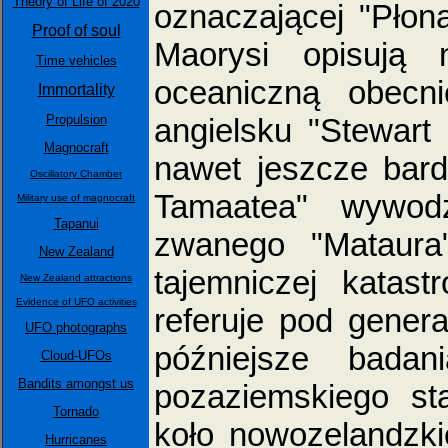
Theory of Life of 2020
oznaczającej "Płon
Proof of soul
Maorysi opisują n
Time vehicles
oceaniczną obecn
Immortality
angielsku "Stewart
Propulsion
Magnocraft
nawet jeszcze bar
Oscillatory Chamber
Tamaatea" wywod
Military use of magnocraft
Tapanui
zwanego "Mataura"
New Zealand
tajemniczej katast
New Zealand attractions
Evidence of UFO activities
referuje pod gener
UFO photographs
późniejsze badan
Cloud-UFOs
Bandits amongst us
pozaziemskiego st
Tornado
koło nowozelandzki
Hurricanes