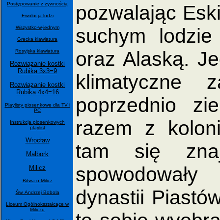
Postępowanie z żywnością
pozwalając Esk
Ewolucja ludzi
Wszystko-w-jednym
suchym lodzie
Grecka klawiatura
oraz Alaską. J
Rosyjska klawiatura
Rozwiązanie kostki
Rubika 3x3=9
klimatyczne 
Rozwiązanie kostki
Rubika 4x4=16
poprzednio zie
Playlisty piosenkowe dla TV i
PC
razem z kolon
Instrukcja piosenkowych
playlist
Wrocław
tam się zna
Malbork
spowodowały 
Milicz
Bitwa o Milicz
dynastii Piastó
Św. Andrzej Bobola
Liceum Ogólnokształcące w
Miliczu