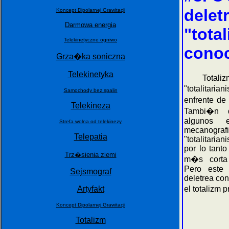
deletr
Koncept Dipolarnej Grawitacji
Darmowa energia
"tota
Telekinetyczne ogniwo
conoc
Grza�ka soniczna
Telekinetyka
Totalizm n
"totalitari
Samochody bez spalin
enfrente de
Telekineza
Tambi�n d
algunos e
Strefa wolna od telekinezy
mecanog
Telepatia
"totalitari
por lo tant
Trz�sienia ziemi
m�s corta "
Pero este o
Sejsmograf
deletrea con
Artyfakt
el totalizm 
Koncept Dipolarnej Grawitacji
Totalizm