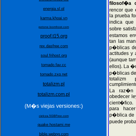
filosof�a 
energia.sl.pl
rencor que
la prueba fo
karma.khoai.vn
indica que 
petone.loomhost.com
sobre satisf
estamos env
proof.t15.org
tan las man
rex.dasfree.com
p�blicas de
actitudes y 
soul.frihost.org
(aunque ta
tornado.fav.cc
ellos). La 
p�blicas de 
tornado.zxq.net
totalizm
totalizm.pl
cumplimient
La raz�n 
totalizm.com.pl
obedecer le
cient�fico.
(M�s viejas versiones:)
para hacer
p�blica de 
cielcza.5GBFree.com
puede proba
quake.hostami.me
bible.webng.com