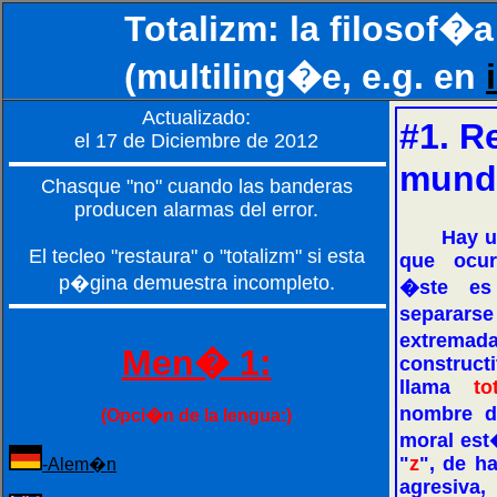
Totalizm: la filosof�a 
(multiling�e, e.g. en
Actualizado:
#1. R
el 17 de Diciembre de 2012
mundo
Chasque "no" cuando las banderas
producen alarmas del error.
Hay u
El tecleo "restaura" o "totalizm" si esta
que ocur
p�gina demuestra incompleto.
�ste es
separarse
extremada
Men� 1:
construc
llama
to
nombre d
(Opci�n de la lengua:)
moral est
"
z
", de ha
-Alem�n
agresiva,