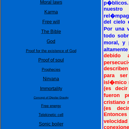
Moral laws
p�blicos
nuestr
Karma
rel�mpago
del cielo 
Free will
Por una v
The Bible
todo sobr
God
moral, y 
altamente
Proof for the existence of God
debido 
Proof of soul
persecuc
describen
Prophecies
para se
Nirvana
isl�mico 
(es decir
Immortality
fueron p
Concept of Dipolar Gravity
cristiano
Free energy
(es deci
Entonces 
Telekinetic cell
velocidad
Sonic boiler
conexione