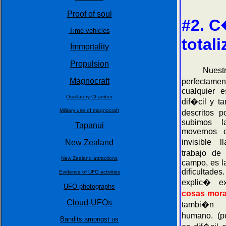
Proof of soul
#2. C
Time vehicles
totali
Immortality
Propulsion
Nuestro p
Magnocraft
perfectamen
cualquier 
Oscillatory Chamber
dif�cil y t
Military use of magnocraft
descritos 
subimos l
Tapanui
movernos 
invisible
New Zealand
trabajo de
New Zealand attractions
campo, es l
dificultades
Evidence of UFO activities
explic� e
UFO photographs
cosas moral
Cloud-UFOs
tambi�n 
humano. (p
Bandits amongst us