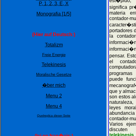
est�pido, s
P,
1,
2,
3,
E,
X
significa p
materia e
Monografia [1/5]
contador-
caracter�
portadores d
(Hier auf Deutsch:)
la contador
informaci�
Totalizm
informaci�n
Freie Energie
pensar. Est
el conta
Telekinesis
computado
programas
Moralische Gesetze
puede func
�ber mich
mecanograf�
que y almac
Menu 2
son estos al
naturaleza
Menu 4
leyes mora
abundancia 
Quelreplica dieser Seite
contador-m
Varios eje
discut
telekinesis
(Ici en fran�ais:)