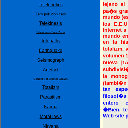
lejano al
Telekinetics
pa�s gra
Zero pollution cars
mundo (es 
Telekinesis
los E.E.U
Internet a
Telekinesis Free Zone
mundo ent
Telepathy
en la his
totalizm, 
Earthquake
volumen 
Seismograph
nueva [1/
subdivisi
Artefact
la monog
Concept of Dipolar Gravity
(tambi�n 
Totalizm
tan espe
filosof�a
Parasitism
entero 
Karma
�Bien, te
Web site p
Moral laws
Nirvana