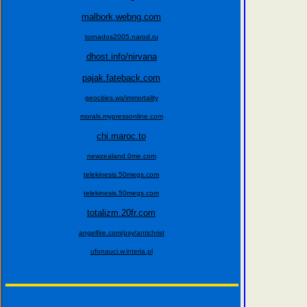
malbork.webng.com
tornados2005.narod.ru
dhost.info/nirvana
pajak.fateback.com
geocities.ws/immortality
morals.mypressonline.com
chi.maroc.to
newzealand.0me.com
telekinesis.50megs.com
telekinesis.50megs.com
totalizm.20fr.com
angelfire.com/psy/antichrist
ufonauci.w.interia.pl