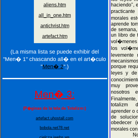
haciendo", e
practican
morales est
aprende tom
de semana, 
un libro de 
vol�menes 6
los vol�m
(La misma lista se puede exhibir del
levemente 
"Men� 1" chascando all� en el art�culo
mecanismos
"
Men� 2
".)
porque requ
leyes y de
conocimien
muy prove
Men� 3:
nosotros 
Finalmente
totalizm 
(P�ginas de la tela de Totalizm:)
aprender o 
de solucion
artefact.uhostall.com
obedecer (
bobola.net78.net
morales con
Note
cielcza.iwebs.ws