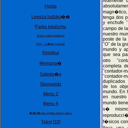
realmente 
absoluta
Hosta
magn�tico,
Lepsza ludzko��
tenga dos po
y enchufe "
Partia totalizmu
campo de la
nuestro mun
Statut partii totalizmu
poste de la
"O" de la g
FAQ - cz�ste pytania
mundo y ap
Replikuj
que sea par
otro "con
Memoria�
completa d
"contador
Sabota�e
"contador
duplicados
Skorowidz
de los obj
mundo. En h
Menu 2
en nuestro
mundo tiene
Menu 4
s� mismo.
�r�d�owa replika strony menu
reproducci�
f�sicos con
Tekst [10]
lleva una 