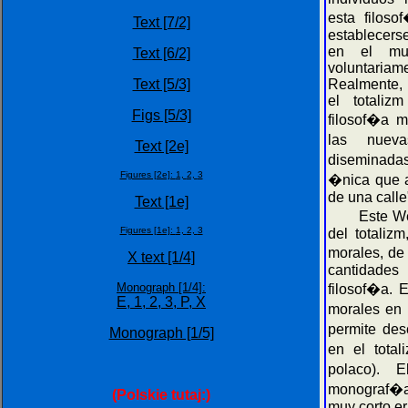
esta filos
Text [7/2]
establecers
en el mu
Text [6/2]
voluntari
Text [5/3]
Realmente,
el totali
Figs [5/3]
filosof�a 
las nueva
Text [2e]
diseminadas
Figures [2e]:
1,
2,
3
�nica que 
de una calle
Text [1e]
Este Web p
Figures [1e]:
1,
2,
3
del totaliz
morales, de
X text [1/4]
cantidad
Monograph [1/4]:
filosof�a. 
E,
1,
2,
3,
P,
X
morales en 
permite des
Monograph [1/5]
en el total
polaco).
monograf�a
(Polskie tutaj:)
muy corto e