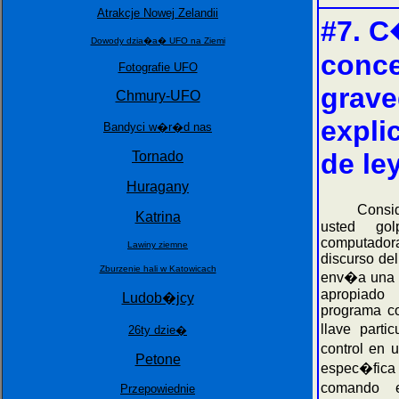
Atrakcje Nowej Zelandii
#7. C
Dowody dzia�a� UFO na Ziemi
conce
Fotografie UFO
grave
Chmury-UFO
explic
Bandyci w�r�d nas
de le
Tornado
Huragany
Consider
Katrina
usted go
computado
Lawiny ziemne
discurso de
Zburzenie hali w Katowicach
env�a una s
apropiado
Ludob�jcy
programa co
llave parti
26ty dzie�
control en
Petone
espec�fic
comando 
Przepowiednie