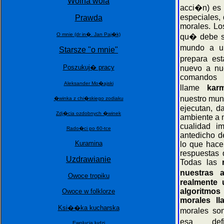
Wolna wola
acci�n) es 
especiales, 
Prawda
morales. Lo
O mnie (dr in�. Jan Paj�k)
qu� debe se
mundo a u
Starsze "o mnie"
prepara es
Poszukuj� pracy
nuevo a nu
comandos e
Aleksander Mo�ajski
llame
kar
nuestro mun
�winka z chi�skiego zodiaku
ejecutan, d
Zdj�cia ozdobnych �winek
ambiente a n
cualidad i
Rado�ci po 60-tce
antedicho d
Kuramina
lo que hace
respuestas 
Uzdrawianie
Todas las
nuestras 
Owoce tropiku
realmente 
algoritmos
Owoce w folklorze
morales ll
Ksi��ka kucharska
morales so
esa def
Ewolucja ludzi