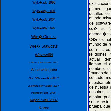
Wyk�ady 1999
explicacion
primer luga
Wyk�ady 2001
detalles co
mundo miste
Wyk�ady 2004
del softwar
Wyk�ady 2007
cu�l se f
operaci�n d
Wie� Cielcza
O�mos habl
mundo de re
Wie� Stawczyk
ser millare
religiones
Wszewilki
actual ter
Zwiedzaj Wszewilki i Milicz
llaman el 
nombres, e.
Wszewilki jutra
"mundo de a
contador-
Zlot "Wszewilki-2007"
nuestras a
Uniewa�niony Zjazd "2007"
de nuestra 
nosotros, 
Poprzedni Zlot "2006"
dipolar pu
Raport Zlotu "2006"
sobre este
prueba que
Korea