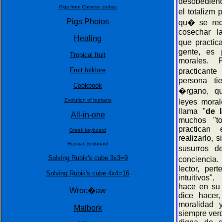
desobedienc
Pigs from Chinese zodiac
el totalizm 
Pigs Photos
qu� se requ
cosechar l
Healing
que practic
gente, es 
Tropical fruit
morales. 
Fruit folklore
practicant
persona ti
Cookbook
�rgano, q
Evolution of humans
leyes mora
llama "
de 
All-in-one
muchos "tot
practican 
Greek keyboard
realizarlo,
Russian keyboard
susurros 
Solving Rubik's cube 3x3=9
conciencia
lector, per
Solving Rubik's cube 4x4=16
intuitivos
hace en su 
Wroc�aw
dice hacer
moralidad y
Malbork
siempre ver