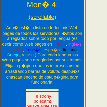
Men� 4:
(scrollable)
Aqu� est� la lista de todos mis Web
pages de todos los servidores. �stos son
arreglados sobre todo por lengua (es
decir como Web pages en
polaco
,
ingl�s
,
alem�n
,
franc�s
,
espa�ol
,
italiano
,
Griego
, y
ruso
.) Para cada lengua los
Web pages son arreglados por sus temas.
Elija la p�gina que los intereses usted
arrastrando barras de voluta, despu�s
chascan encendido esta p�gina para
funcionarla: