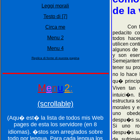
Leggi morali
de la 
Testo di [7]
Con filo
Circa me
pedacito c
Menu 2
todos hace
utilicen co
Menu 4
algunos de 
y son esen
Replica di fonte di questa pagina
Semejante
tener su pr
no lo hace 
qu� princip
M
e
n
u
2
:
Viven tan 
intuici�n.
estructura s
(scrollable)
morales y e
uno obede
(Aqu� est� la lista de todos mis Web
despu�s su 
pages de esta los servidore (en 8
Si uno ro
idiomas). �stos son arreglados sobre
despu�s su 
todo por lengua. Para cada lengua los
de sufrimi