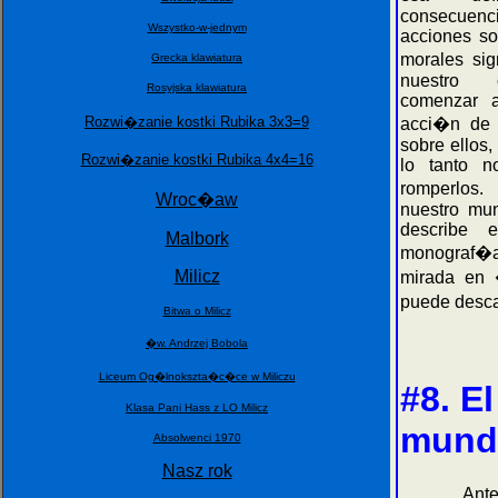
consecuen
Wszystko-w-jednym
acciones so
morales sig
Grecka klawiatura
nuestro 
Rosyjska klawiatura
comenzar a
Rozwi�zanie kostki Rubika 3x3=9
acci�n de 
sobre ellos
Rozwi�zanie kostki Rubika 4x4=16
lo tanto n
romperlos.
Wroc�aw
nuestro mu
describe
Malbork
monograf�a
Milicz
mirada en 
puede desca
Bitwa o Milicz
�w. Andrzej Bobola
Liceum Og�lnokszta�c�ce w Miliczu
#8. E
Klasa Pani Hass z LO Milicz
mundo
Absolwenci 1970
Nasz rok
Antes de