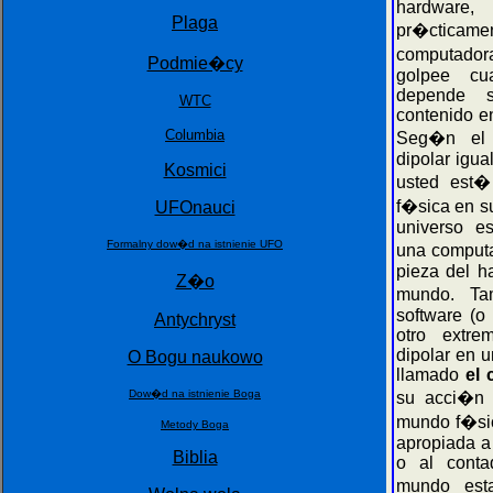
hardware
Plaga
pr�cticam
computado
Podmie�cy
golpee cua
depende 
WTC
contenido e
Columbia
Seg�n el 
dipolar igu
Kosmici
usted est�
f�sica en s
UFOnauci
universo e
Formalny dow�d na istnienie UFO
una computa
pieza del h
Z�o
mundo. Ta
software (o
Antychryst
otro extre
dipolar en 
O Bogu naukowo
llamado
el
Dow�d na istnienie Boga
su acci�n 
mundo f�sic
Metody Boga
apropiada a
Biblia
o al conta
mundo est