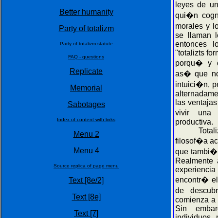
leyes de u
Better humanity
qui�n cogni
morales y 
Party of totalizm
se llaman l
entonces los
Party of totalizm statute
"totalizts f
FAQ - questions
porqu� y 
Replicate
as� que no
intuici�n, 
Memorial
alternadame
las ventaja
Sabotages
vivir una
Index of content with links
productiva.
Totalizm 
Menu 2
filosof�a a
Menu 4
que tambi�
Realmente a
Source replica of page menu
experienci
encontr� e
Text [8e/2]
de descubr
Text [8e]
comienza a 
Sin embar
Text [7]
individuos