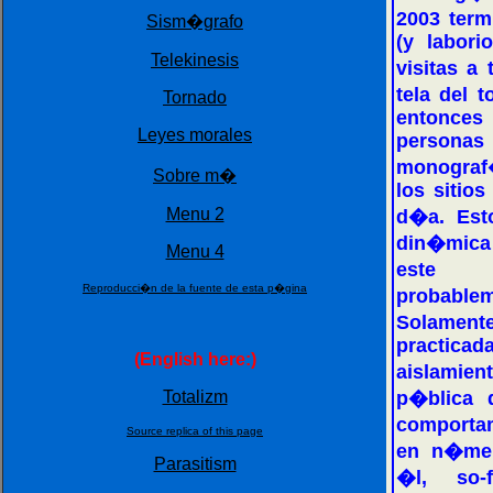
2003 term
Sism�grafo
(y labori
Telekinesis
visitas a
tela del 
Tornado
entonce
Leyes morales
persona
monograf�
Sobre m�
los sitios
Menu 2
d�a. Est
din�mica 
Menu 4
este n
Reproducci�n de la fuente de esta p�gina
probab
Solamente
practic
(English here:)
aislamien
Totalizm
p�blica 
comportam
Source replica of this page
en n�mer
Parasitism
�l, so-