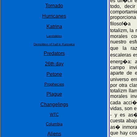
es dif�cil 
Tornado
todo, deci
comportami
Hurricanes
proporcio
filosof�a
Katrina
totalizm, l
morales c
Landslides
nuestro esf
Demolition of hall in Katowice
que la ra
Predators
escaleras 
energ�a: a
26th day
campo invi
aparte de 
Petone
universo e
Prophecies
por otra cl
totalizm ll
Plague
morales in
cada acci�
Changelings
vidas, son e
WTC
- y es as�
cuesta abaj
Columbia
as� inmoral
que hay cos
Aliens