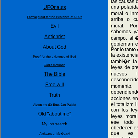
las causas 
una polarid
UFOnauts
moral o in
Formal proof for the existence of UFOs
arriba o c
moral. Po
Evil
sabemos y
Antichrist
campo, all
gobiernan e
About God
Por lo tanto
la existenci
Proof for the existence of God
tambi�n la
God's methods
leyes de pr
nuevos 
The Bible
desconoci
Free will
momento.
dependiendo
Truth
acciones en
el totalizm 
About me (Dr Eng. Jan Pajak)
con los le
Old "about me"
leyes mora
ese todo 
My job search
obedecer es
que es i
Aleksander Mo�ajski