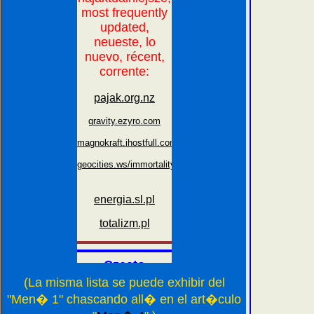
(La misma lista se puede exhibir del
"Men� 1" chascando all� en el art�culo