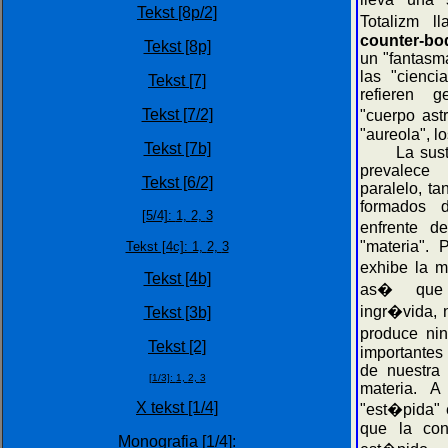
Tekst [8p/2]
Totalizm l
counter-bo
Tekst [8p]
un "fantasm
las "cienci
Tekst [7]
refieren 
Tekst [7/2]
"cuerpo ast
"aureola", lo
Tekst [7b]
La sustanc
prevalece
Tekst [6/2]
paralelo, t
formados d
[5/4]:
1,
2,
3
enfrente d
"materia". 
Tekst [4c]: 1,
2,
3
exhibe la ma
Tekst [4b]
as� que 
ingr�vida, 
Tekst [3b]
produce ni
Tekst [2]
importantes
de nuestra 
[1/3]:
1,
2,
3
materia. A
X tekst [1/4]
"est�pida" 
que la con
Monografia [1/4]: