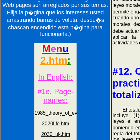
Web pages son arreglados por sus temas.
leyes moral
permite eng
Elija la p�gina que los intereses usted
cuando uno 
arrastrando barras de voluta, despu�s
morales, d
chascan encendido esta p�gina para
debe actuar
funcionarla.)
aplicar la
actividades 
#12.
practi
total
El totalizm
Incluye: (1
leyes el e
poniendo en
regla del t
los leyes 