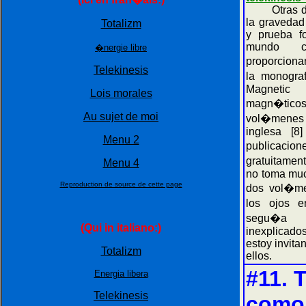
Otras desc
la gravedad
Totalizm
y prueba fo
mundo con
�nergie libre
proporciona
Telekinesis
la monogra
Magnetic 
Lois morales
magn�tico
Au sujet de moi
vol�menes
inglesa [8
Menu 2
publicaci
gratuitamen
Menu 4
no toma muc
Reproduction de source de cette page
dos vol�me
los ojos 
segu�a 
(Qui in italiano:)
inexplicado
estoy invit
Totalizm
ellos.
#11. 
Energia libera
Telekinesis
como 