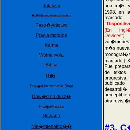
Totalizm
una m�s vi
1998, en l
�r�d�owa replika tej strony
marcado 
"Dispositi
Paso�ytnictwo
(En ingl
Prawa moralne
Devices")
. 
vol�menes
Karma
m�s nueva [
monograf
Wolna wola
marcado [ 8
Biblia
Fue prepara
de textos 
B�g
progresiva.
publicado
Dow�d na istnienie Boga
desarro
perceptible
Dow�d na dusz�
otra revisi�
Przepowiednie
Nirwana
#3. 
Nie�miertelno��