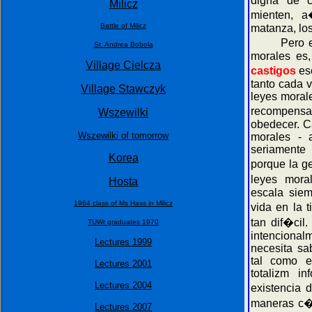
digna de c
Milicz
mienten, a
Battle of Milicz
matanza, los 
Pero el at
St. Andrea Bobola
morales es
Village Cielcza
castigos
esc
tanto cada 
Village Stawczyk
leyes moral
recompens
Wszewilki
obedecer. 
Wszewilki of tomorrow
morales - 
seriamente
Korea
porque la 
leyes mora
Hosta
escala sie
1964 class of Ms Hass in Milicz
vida en la 
tan dif�cil
TUWr graduates 1970
intenciona
Lectures 1999
necesita sa
tal como e
Lectures 2001
totalizm i
Lectures 2004
existencia 
maneras c�
Lectures 2007