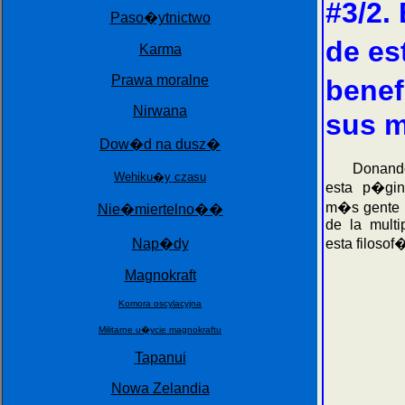
#3/2.
Paso�ytnictwo
de es
Karma
Prawa moralne
benef
Nirwana
sus m
Dow�d na dusz�
Donando su
Wehiku�y czasu
esta p�gin
m�s gente q
Nie�miertelno��
de la multi
Nap�dy
esta filosof
Magnokraft
Komora oscylacyjna
Militarne u�ycie magnokraftu
Tapanui
Nowa Zelandia