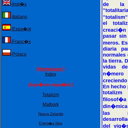
de la 
-Ingl�s
"totalit
-Italiano
"totalism
el total
-Espa�ol
creaci�
pasar sin
-Franc�s
meros. Es
diaria p
-Polaco
normales 
la tierra.
vidas d
(Homepage:)
n�mero 
Index
creciendo
(Aqu� en espa�ol:)
En hecho 
totaliz
Totalizm
filosof
Malbork
din�mica
las nu
Nueva Zelanda
desarroll
Energ�a libre
del vig�s