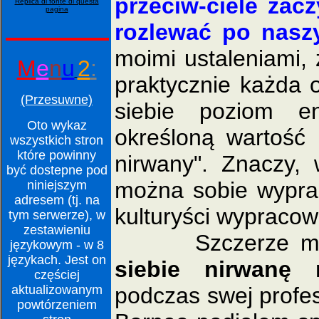
przeciw-ciele zacz
Replica di fonte di questa
pagina
rozlewać po naszy
moimi ustaleniami,
M
e
n
u
2
:
praktycznie każda o
(Przesuwne)
siebie poziom en
Oto wykaz
określoną wartość
wszystkich stron
które powinny
nirwany". Znaczy, 
być dostepne pod
można sobie wypra
niniejszym
adresem (tj. na
kulturyści wypracow
tym serwerze), w
zestawieniu
Szczerze mó
językowym - w 8
językach. Jest on
siebie nirwanę 
częściej
podczas swej profes
aktualizowanym
powtórzeniem