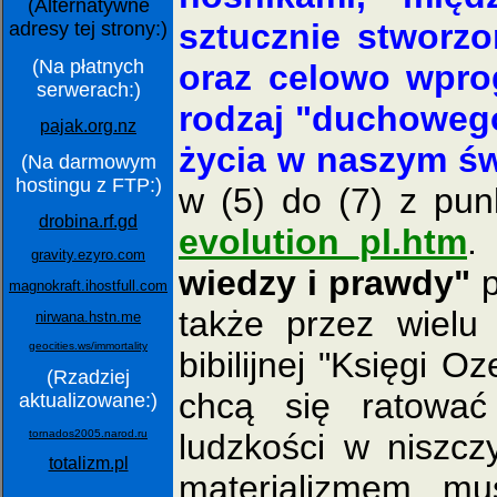
(Alternatywne
sztucznie stworz
adresy tej strony:)
(Na płatnych
oraz celowo wpro
serwerach:)
rodzaj "duchowego 
pajak.org.nz
życia w naszym św
(Na darmowym
hostingu z FTP:)
w (5) do (7) z pun
drobina.rf.gd
evolution_pl.htm
.
gravity.ezyro.com
wiedzy i prawdy"
p
magnokraft.ihostfull.com
także przez wielu
nirwana.hstn.me
geocities.ws/immortality
bibilijnej "Księgi 
(Rzadziej
chcą się ratować
aktualizowane:)
ludzkości w niszczy
tornados2005.narod.ru
totalizm.pl
materializmem, m