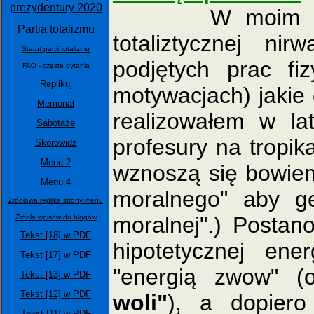
prezydentury 2020
W moim przypa
Partia totalizmu
totaliztycznej n
Statut partii totalizmu
podjętych prac fi
FAQ - częste pytania
Replikuj
motywacjach) jakie 
Memoriał
realizowałem w l
Sabotaże
profesury na tropi
Skorowidz
Menu 2
wznoszą się bowie
Menu 4
moralnego" aby g
Źródłowa replika strony menu
moralnej".) Postan
Źródła wpisów do blogów
Tekst [18] w PDF
hipotetycznej ene
Tekst [17] w PDF
"energią zwow" (
Tekst [13] w PDF
Tekst [12] w PDF
woli"
), a dopiero
Tekst [11] w PDF