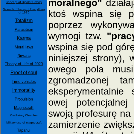
moralnego"
działaj
Concept of Dipolar Gravity
Scientific Theory of Everything
ktoś wspina się 
of 1985
Totalizm
poprzez wykonywan
Parasitism
wymogi tzw.
"prac
Karma
wspina się pod górę
Moral laws
niniejszej strony)
Nirvana
Theory of Life of 2020
owego pola musi
Proof of soul
zgromadzonej ta
Time vehicles
eksperymentalnie 
Immortality
Propulsion
owej potencjalnej 
Magnocraft
swoją profesurę na 
Oscillatory Chamber
zamierzenie zwiększ
Military use of magnocraft
Tapanui