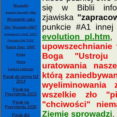
się w Biblii info
Wszewilki
Zwiedzaj Wszewilki i Milicz
zjawiska
"zapraco
Wszewilki jutra
punkcie #A1 innej 
Zlot "Wszewilki-2007"
evolution_pl.htm
,
Unieważniony Zjazd "2007"
Poprzedni Zlot "2006"
upowszechnianie 
Raport Zlotu "2006"
Boga "Ustroju 
Korea
Hosta
uratowania nasze
Lepsza ludzkość
którą zaniedbywan
Pająk do sejmu NZ
2014
wyeliminowania 
Pajak na
wszelkie zło "pi
Prezydenta 2015
"chciwości" niem
Pajak na
Prezydenta 2020
Ziemię sprowadzi
.
Pajak dla