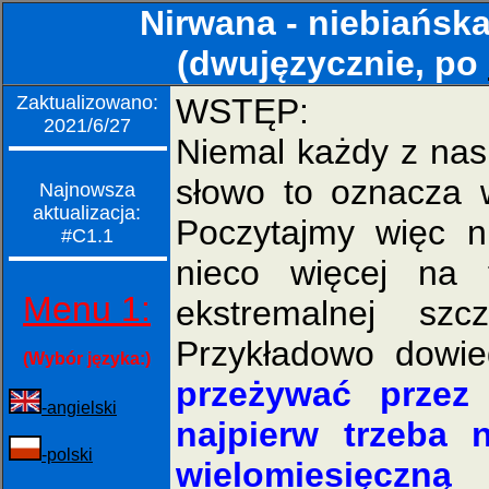
Nirwana - niebiańsk
(dwujęzycznie, po
Zaktualizowano:
WSTĘP:
2021/6/27
Niemal każdy z na
słowo to oznacza w
Najnowsza
aktualizacja:
Poczytajmy więc ni
#C1.1
nieco więcej na 
Menu 1:
ekstremalnej szc
Przykładowo dowie
(Wybór języka:)
przeżywać przez
-angielski
najpierw trzeba 
-polski
wielomiesięczną