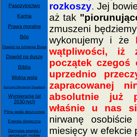
rozkoszy
. Jej bowi
Pasożytnictwo
aż tak
"piorunując
Karma
zmuszeni będziemy 
Prawa moralne
Bóg
wykonujemy i że
Dowód na istnienie Boga
wątpliwości, iż
Dowód na duszę
początek czegoś 
Biblia
uprzednio przecz
Wolna wola
zapracowanej ni
Koncept Dipolarnej Grawitacji
absolutnie już 
Wymieranie lat
2030-tych
właśnie u nas s
Pitna woda deszczowa
nirwanę osobiście
Energia słoneczna
miesięcy w efekcie
Darmowa energia i
perpetuum mobile