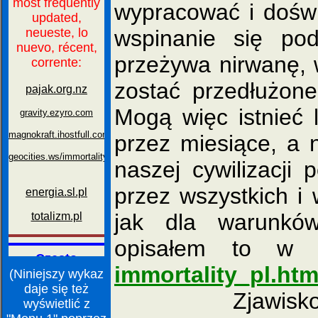
wypracować i doświ
wspinanie się po
przeżywa nirwanę, 
zostać przedłużon
Mogą więc istnieć 
przez miesiące, a 
naszej cywilizacji
przez wszystkich i 
jak dla warunk
opisałem to w 
immortality_pl.ht
(Niniejszy wykaz
daje się też
Zjawisko nirw
wyświetlić z