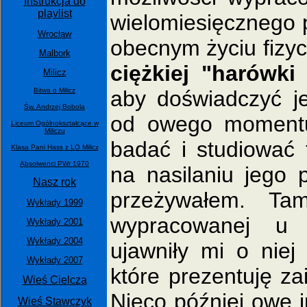
Instrukcja do
playlist
wielomiesięcznego 
Wrocław
obecnym życiu fizyc
Malbork
ciężkiej "harówki 
Milicz
Bitwa o Milicz
aby doświadczyć je
Św. Andrzej Bobola
od owego momentu
Liceum Ogólnokształcące w
Miliczu
badać i studiować 
Klasa Pani Hass z LO Milicz
Absolwenci PWr 1970
na nasilaniu jego 
Nasz rok
przeżywałem. Ta
Wykłady 1999
wypracowanej u
Wykłady 2001
Wykłady 2004
ujawniły mi o niej
Wykłady 2007
które prezentuję za
Wieś Cielcza
Nieco później owe i
Wieś Stawczyk