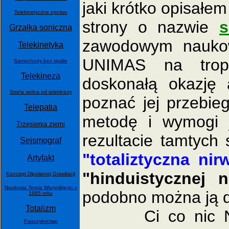
jaki krótko opisałe
Telekinetyczne ogniwo
strony o nazwie
s
Grzałka soniczna
zawodowym naukow
Telekinetyka
UNIMAS na tropi
Samochody bez spalin
Telekineza
doskonałą okazję 
Strefa wolna od telekinezy
poznać jej przebie
Telepatia
metodę i wymogi 
Trzęsienia ziemi
rezultacie tamtych
Sejsmograf
"totaliztyczna nir
Artyfakt
"hinduistycznej n
Koncept Dipolarnej Grawitacji
Naukowa Teoria Wszystkiego z
podobno można ją d
1985 roku
Totalizm
Ci co nic NIE w
Pasożytnictwo