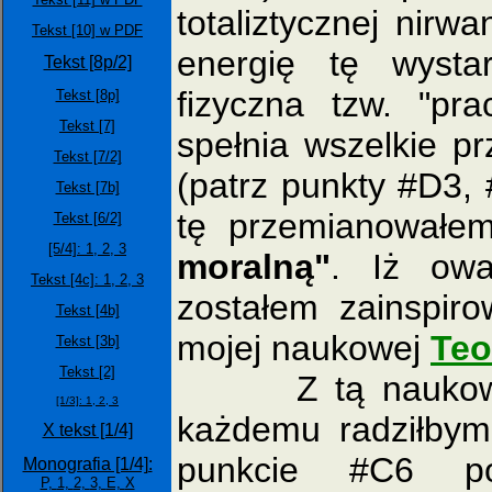
totaliztycznej nirw
Tekst [10] w PDF
energię tę wystar
Tekst [8p/2]
fizyczna tzw. "pr
Tekst [8p]
Tekst [7]
spełnia wszelkie pr
Tekst [7/2]
(patrz punkty #D3, 
Tekst [7b]
tę przemianowałe
Tekst [6/2]
[5/4]:
1,
2,
3
moralną"
. Iż owa
Tekst [4c]: 1,
2,
3
zostałem zainspir
Tekst [4b]
mojej naukowej
Teo
Tekst [3b]
Tekst [2]
Z tą naukową Te
[1/3]:
1,
2,
3
każdemu radziłbym
X tekst [1/4]
punkcie #C6 p
Monografia [1/4]:
P,
1,
2,
3,
E,
X