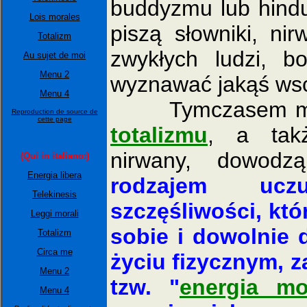
buddyzmu lub hindu
Lois morales
piszą słowniki, ni
Totalizm
zwykłych ludzi, 
Au sujet de moi
Menu 2
wyznawać jakąś wsch
Menu 4
Tymczasem moje
Reproduction de source de
cette page
totalizmu
, a takż
nirwany, dowo
(Qui in italiano:)
Energia libera
rodzajem uczu
Telekinesis
szczęśliwości, k
Leggi morali
sobie i dowolnie
Totalizm
Circa me
życiu fizycznym, z
Menu 2
tzw. "
energia mo
Menu 4