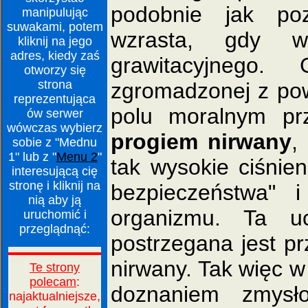
podobnie jak poz
manipulując
suwakami, potem
wzrasta, gdy 
kliknij na jego
adres, kiedy zaś
grawitacyjnego.
otworzy się
strona
zgromadzonej z pow
reprezentująca
polu moralnym pr
ów serwer
wówczas wybierz
progiem nirwany
,
sobie z "Mednu
1" lub z "
Menu 2
"
tak wysokie ciśnie
interesującą cię
stronę i kliknij na
bezpieczeństwa" 
nią aby ją
organizmu. Ta u
uruchomić i
przeglądnąć:
postrzegana jest p
nirwany. Tak więc w
doznaniem zmysł