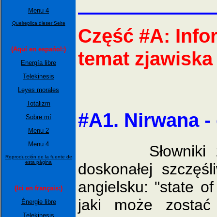
Menu 4
Quelreplica dieser Seite
Część #A: Inf
(Aquí en espańol:)
temat zjawisk
Energía libre
Telekinesis
Leyes morales
Totalizm
#A1. Nirwana - 
Sobre mí
Menu 2
Menu 4
Słowniki zwykl
Reproducción de la fuente de
esta página
doskonałej szczęśl
angielsku: "state of
(Ici en français:)
jaki może zostać
Énergie libre
Telekinesis