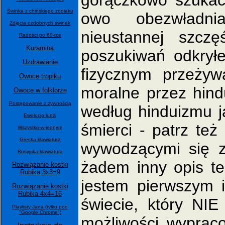
gorączkowo szukać
Świnka z chińskiego zodiaku
owo obezwładni
Zdjęcia ozdobnych świnek
nieustannej szcz
Radości po 60-tce
Kuramina
poszukiwań odkry
Uzdrawianie
fizycznym przeżyw
Owoce tropiku
moralne przez hind
Owoce w folklorze
Postępowanie z żywnością
według hinduizmu j
Ewolucja ludzi
śmierci - patrz też
Wszystko-w-jednym
Grecka klawiatura
wywodzącymi się z
Rosyjska klawiatura
żadem inny opis te
Rozwiązanie kostki
Rubika 3x3=9
jestem pierwszym
Rozwiązanie kostki
Rubika 4x4=16
świecie, który NIE
Playlisty Jana (tylko pod
"Google Chrome")
możliwości wypraco