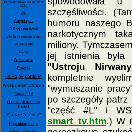
spowodowała u 
Formalny dowód na istnienie
UFO
szczęśliwości. (T
Zło
humoru naszego B
Antychryst
O Bogu naukowo
narkotycznym ta
Dowód na istnienie Boga
miliony. Tymczasem
Metody Boga
Biblia
jej istnienia była
Wolna wola
"Ustroju Nirwany
Prawda
kompletnie wyeli
Dr Pająk portfolio
Widea z moim udziałem
"wymuszanie pracy",
"Smart" TV
po szczegóły patrz 
O mnie (dr inż. Jan
Pająk)
"część #L" i WS
Starsze "o mnie"
smart_tv.htm
.) W 
Poszukuję pracy
Aleksander Możajski