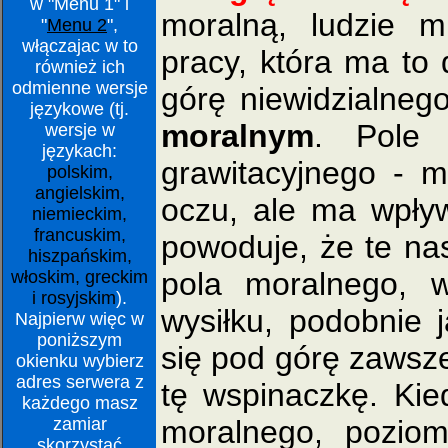
w "Menu 1" i
moralną, ludzie 
"
Menu 2
",
włączajac w to
pracy, która ma to 
również ich
odmienne wersje
górę niewidzialneg
językowe (tj.
moralnym
. Pole 
wersje w
językach:
grawitacyjnego - m
polskim,
angielskim,
oczu, ale ma wpływ
niemieckim,
francuskim,
powoduje, że te nas
hiszpańskim,
pola moralnego, 
włoskim, greckim
i rosyjskim
).
wysiłku, podobnie 
Najpierw więc w
poniższym
się pod górę zawsz
okienku wybierz
adres serwera z
tę wspinaczkę. Kie
każdego masz
moralnego, poziom
zamiar
skorzystać