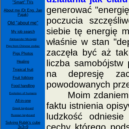
"Smart" TVs
generować "energię
About me (Dr Eng. Jan
Pajak)
poczucia szczęśliw
Old "about me"
siebie tę energię 
My job search
właśnie w stan "dep
Aleksander Możajski
Pigs from Chinese zodiac
zaczęła być aż tak
Pigs Photos
liczba samobójstw 
Healing
Tropical fruit
na depresję zac
Fruit folklore
powodowanych prze
Food handling
Moim zdaniem naj
Evolution of humans
All-in-one
faktu istnienia opis
Greek keyboard
ludzkość odniesie
Russian keyboard
Solving Rubik's cube
cechy którego pod
3x3=9