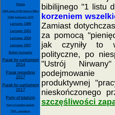
bibilijnego "1 listu
Hosta
1964 class of Ms Hass in Milicz
korzeniem wszelki
TUWr graduates 1970
Zamiast dotychczas
Lectures 1999
Lectures 2001
za pomocą "pieniędz
Lectures 2004
jak czyniły to w
Lectures 2007
polityczne, po nie
Better humanity
Pajak for parliament
"Ustrój Nirwany
2014
podejmowanie 
Pajak regarding
2017
produktywnej "prac
Pajak for parliament
2017
nieskończonego pr
Party of totalizm
szczęśliwości zap
Party of totalizm statute
FAQ - questions