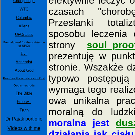
efektywnie leczyć 
Changelings
czasach "chor
WTC
Columbia
Przesłanki total
Aliens
sposobu leczenia 
UFOnauts
strony
soul_proo
Formal proof for the existence
of UFOs
prezentuję w punkt
Evil
Antichrist
stronie. Wszakże dz
About God
typowo postępują 
Proof for the existence of God
God's methods
wymaga tego reali
The Bible
owa unikalna pra
Free will
moralną do ludz
Truth
Dr Pajak portfolio
moralna jest
dus
Videos with me
działania jak ciał