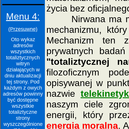
życia bez oficjalne
Menu 4:
Nirwana ma miej
mechanizmu, który
(Przesuwne)
Mechanizm ten z
Oto wykaz
adresów
prywatnych badań
wszystkich
totaliztycznych
"totaliztycznej na
witryn
działających w
filozoficznym po
dniu aktualizacji
opisywanej w punk
tej strony. Pod
każdym z owych
nazwie
telekinety
adresów powinny
być dostępne
naszym ciele zgro
wszystkie
totaliztyczne
energii, który prze
strony
energią moralną
. 
wyszczególnione