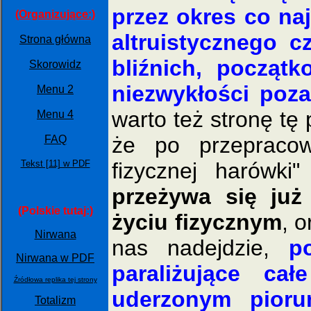
przez okres co na
(Organizujące:)
altruistycznego 
Strona główna
bliźnich, począt
Skorowidz
niezwykłości poz
Menu 2
warto też stronę tę 
Menu 4
że po przepraco
FAQ
Tekst [11] w PDF
fizycznej harówki
przeżywa się już
(Polskie tutaj:)
życiu fizycznym
, 
Nirwana
nas nadejdzie,
p
Nirwana w PDF
paraliżujące ca
Źródłowa replika tej strony
uderzonym pioru
Totalizm