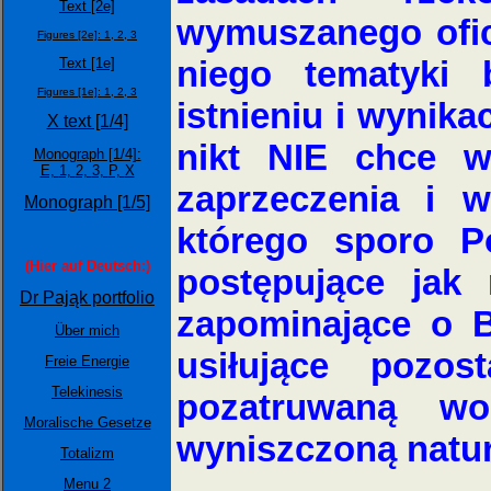
Text [2e]
wymuszanego ofic
Figures [2e]:
1,
2,
3
niego tematyki 
Text [1e]
Figures [1e]:
1,
2,
3
istnieniu i wynik
X text [1/4]
nikt NIE chce wi
Monograph [1/4]:
E,
1,
2,
3,
P,
X
zaprzeczenia i 
Monograph [1/5]
którego sporo P
(Hier auf Deutsch:)
postępujące jak
Dr Pająk portfolio
zapominające o 
Über mich
usiłujące pozos
Freie Energie
Telekinesis
pozatruwaną wo
Moralische Gesetze
wyniszczoną natur
Totalizm
Menu 2