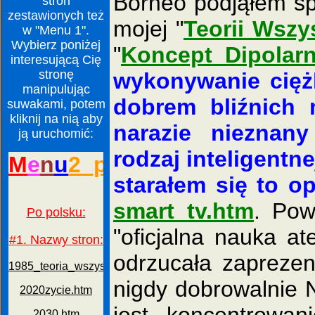
Borneo podjąłem sp
stron
zestawionych też
mojej "
Teorii Wszy
w "Menu 1".
Wybierz poniżej
"
Koncept Dipolarn
interesującą Cię
stronę
wykonywanie cięż
manipulując
dobrem bliźnich
suwakami, potem
kliknij na nią aby
narazie nieznany
ją uruchomić:
rodzaj inteligentne
starałem się to 
smart_tv.htm
. Pow
"oficjalna nauka a
odrzucała zaprezen
nigdy dobrowalnie N
jest koncentrowa