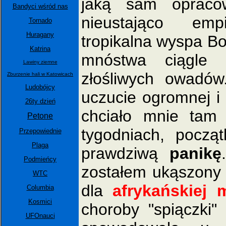
jaką sam opraco
Bandyci wśród nas
nieustająco em
Tornado
Huragany
tropikalna wyspa Bo
Katrina
mnóstwa ciągle 
Lawiny ziemne
złośliwych owadó
Zburzenie hali w Katowicach
Ludobójcy
uczucie ogromnej i 
26ty dzień
chciało mnie tam
Petone
tygodniach, pocz
Przepowiednie
Plaga
prawdziwą
panikę
Podmieńcy
zostałem ukąszony 
WTC
dla
afrykańskiej 
Columbia
Kosmici
choroby "spiączki
UFOnauci