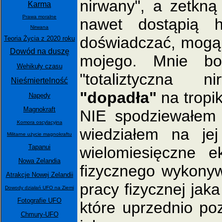
nirwany", a zetkną
Karma
Prawa moralne
nawet dostąpią 
Nirwana
doświadczać, mog
Teoria Życia z 2020 roku
Dowód na duszę
mojego. Mnie bo
Wehikuły czasu
"totaliztyczna 
Nieśmiertelność
"dopadła"
na tropik
Napędy
Magnokraft
NIE spodziewałem s
Komora oscylacyjna
wiedziałem na je
Militarne użycie magnokraftu
Tapanui
wielomiesięczne 
Nowa Zelandia
fizycznego wykony
Atrakcje Nowej Zelandii
pracy fizycznej jak
Dowody działań UFO na Ziemi
Fotografie UFO
które uprzednio po
Chmury-UFO