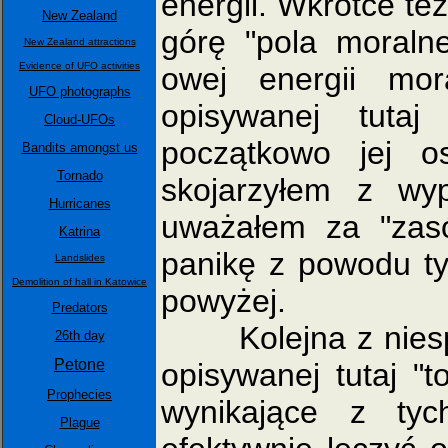
energii. Wkrótce te
New Zealand
górę "pola moraln
New Zealand attractions
Evidence of UFO activities
owej energii mor
UFO photographs
opisywanej tutaj
Cloud-UFOs
początkowo jej o
Bandits amongst us
Tornado
skojarzyłem z w
Hurricanes
uważałem za "zas
Katrina
panikę z powodu ty
Landslides
Demolition of hall in Katowice
powyżej.
Predators
Kolejna z niespo
26th day
Petone
opisywanej tutaj "to
Prophecies
wynikające z ty
Plague