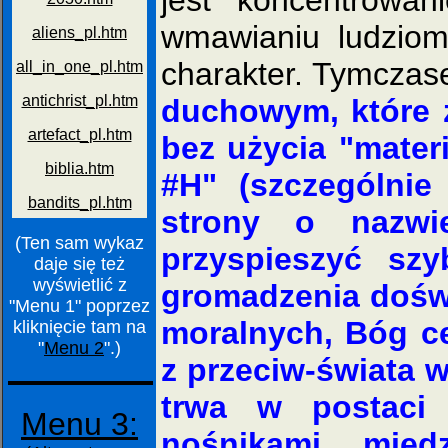
wmawianiu ludzio
charakter. Tymczas
duchowym, które z
bez użycia "materi
#H" (szczególni
strony o nazw
(Ten sam wykaz
przyspieszyć szy
daje się też
wyświetlić z
gromadzenia dośw
"Menu 1" poprzez
moralnych, Bóg c
kliknięcie tam na
"
Menu 2
".)
z przeciw-świata w
trwa w postaci
Menu 3:
nośnikami, mię