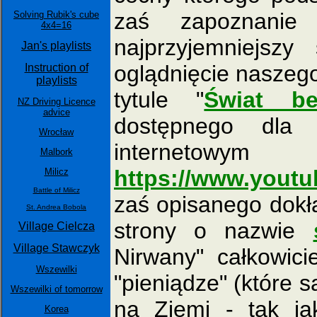
zaś zapoznanie
Solving Rubik's cube
4x4=16
najprzyjemniejsz
Jan's playlists
oglądnięcie naszego
Instruction of
playlists
tytule "
Świat be
NZ Driving Licence
advice
dostępnego dla 
Wrocław
interne
Malbork
https://www.yout
Milicz
Battle of Milicz
zaś opisanego dokł
St. Andrea Bobola
strony o nazwie
Village Cielcza
Village Stawczyk
Nirwany" całkowic
Wszewilki
"pieniądze" (które 
Wszewilki of tomorrow
na Ziemi - tak j
Korea