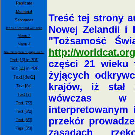
Replicate
Memorial
Treść tej strony 
Sabotages
Nowej Zelandii i
Index of content with links
Menu 2
"Tożsamość Świa
Menu 4
http://worldcat.org
Source replica of page menu
Text [13] in PDF
części 21 wieku 
Text [11] in PDF
żyjących odkryw
Text [8e/2]
krajów, iż stał
Text [8e]
Text [7]
wówczas w św
Text [7/2]
interpretowanym 
Text [6/2]
przekór prowadze
Text [5/3]
Figs [5/3]
zasadach rze