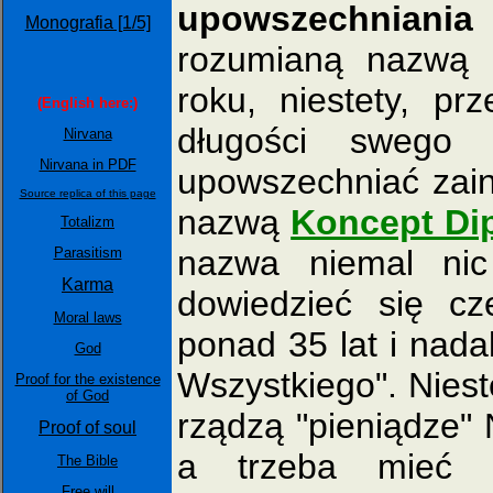
upowszechniania
Monografia [1/5]
rozumianą nazwą 
roku, niestety, pr
(English here:)
długości swego 
Nirvana
Nirvana in PDF
upowszechniać zain
Source replica of this page
nazwą
Koncept Dip
Totalizm
nazwa niemal ni
Parasitism
Karma
dowiedzieć się cze
Moral laws
ponad 35 lat i nada
God
Wszystkiego". Niest
Proof for the existence
of God
rządzą "pieniądze"
Proof of soul
a trzeba mieć 
The Bible
Free will